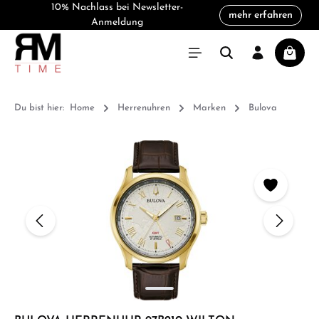
10% Nachlass bei Newsletter-
mehr erfahren
alt springen
Anmeldung
Warenk
Du bist hier:
Home
Herrenuhren
Marken
Bulova
Bildergalerie überspringen