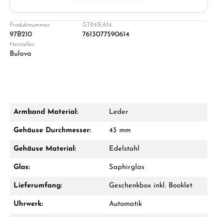
Juwelier
Ladengeschäft in Solingen
Produktnummer:
GTIN/EAN:
97B210
7613077590614
Hersteller:
Bulova
Armband Material:
Leder
Damon Reiners
Gehäuse Durchmesser:
43 mm
Fragen? Wir beraten Sie persönlich:
Gehäuse Material:
Edelstahl
Mo–Fr: 10:00 – 17:00 - Sam: 10:00 - 14:00
Glas:
Saphirglas
Jetzt anrufen
Lieferumfang:
Geschenkbox inkl. Booklet
WhatsApp Chat
Uhrwerk:
Automatik