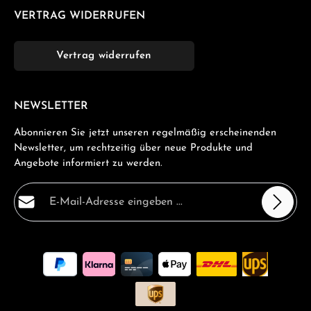
VERTRAG WIDERRUFEN
Vertrag widerrufen
NEWSLETTER
Abonnieren Sie jetzt unseren regelmäßig erscheinenden
Newsletter, um rechtzeitig über neue Produkte und
Angebote informiert zu werden.
E-Mail-Adresse*
Datenschutz
Die mit einem Stern (*) markierten Felder sind
Ich habe die
Datenschutzbestimmungen
zur Kenntnis
Pflichtfelder.
genommen und die
AGB
gelesen und bin mit ihnen
einverstanden.
*