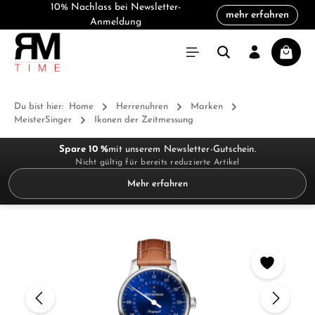
10% Nachlass bei Newsletter-
mehr erfahren
alt springen
Anmeldung
Warenk
Du bist hier:
Home
Herrenuhren
Marken
MeisterSinger
Ikonen der Zeitmessung
Spare 10 %
mit unserem Newsletter-Gutschein.
Nicht gültig für bereits reduzierte Artikel
Mehr erfahren
Bildergalerie überspringen