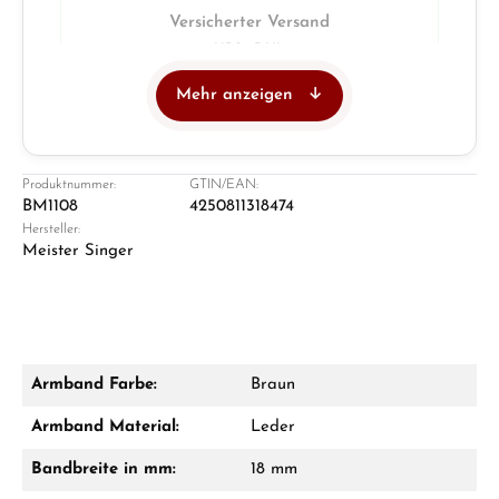
Versicherter Versand
UPS · DHL
Mehr anzeigen
Juwelier
Ladengeschäft in Solingen
Produktnummer:
GTIN/EAN:
BM1108
4250811318474
Hersteller:
Meister Singer
Armband Farbe:
Braun
Damon Reiners
Armband Material:
Leder
Fragen? Wir beraten Sie persönlich:
Bandbreite in mm:
18 mm
Mo–Fr: 10:00 – 17:00 - Sam: 10:00 - 14:00