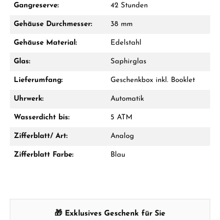
Gangreserve:
42 Stunden
Jetzt anrufen
Gehäuse Durchmesser:
38 mm
WhatsApp Chat
Gehäuse Material:
Edelstahl
Glas:
Saphirglas
Lieferumfang:
Geschenkbox inkl. Booklet
Ab 1.000 € Bestellwert erhalten Sie ein
Geschenk im Warenkorb.
Uhrwerk:
Automatik
GESCHENKE ANSEHEN
Wasserdicht bis:
5 ATM
Zifferblatt/ Art:
Analog
Zifferblatt Farbe:
Blau
Hersteller- & Produktsicherheit
🎁 Exklusives Geschenk für Sie