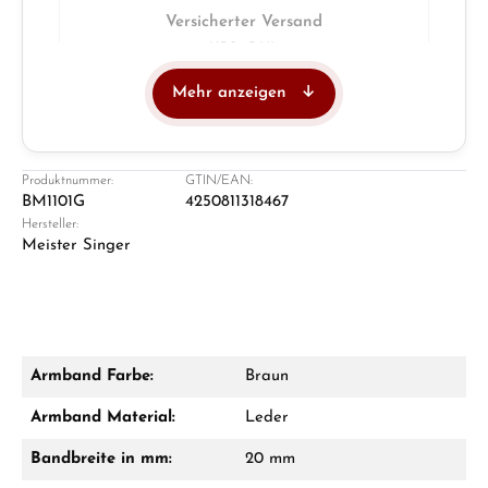
Versicherter Versand
UPS · DHL
Mehr anzeigen
Juwelier
Ladengeschäft in Solingen
Produktnummer:
GTIN/EAN:
BM1101G
4250811318467
Hersteller:
Meister Singer
Armband Farbe:
Braun
Damon Reiners
Armband Material:
Leder
Fragen? Wir beraten Sie persönlich:
Bandbreite in mm:
20 mm
Mo–Fr: 10:00 – 17:00 - Sam: 10:00 - 14:00