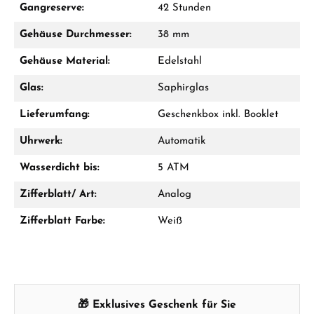
Gangreserve:
42 Stunden
Jetzt anrufen
Gehäuse Durchmesser:
38 mm
WhatsApp Chat
Gehäuse Material:
Edelstahl
Glas:
Saphirglas
Lieferumfang:
Geschenkbox inkl. Booklet
Ab 1.000 € Bestellwert erhalten Sie ein
Geschenk im Warenkorb.
Uhrwerk:
Automatik
GESCHENKE ANSEHEN
Wasserdicht bis:
5 ATM
Zifferblatt/ Art:
Analog
Zifferblatt Farbe:
Weiß
Hersteller- & Produktsicherheit
🎁 Exklusives Geschenk für Sie