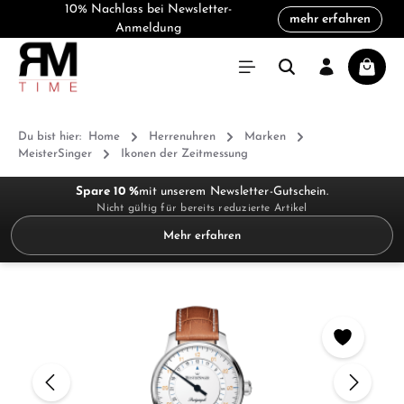
10% Nachlass bei Newsletter-
mehr erfahren
alt springen
Anmeldung
Warenk
Du bist hier:
Home
Herrenuhren
Marken
MeisterSinger
Ikonen der Zeitmessung
Spare 10 %
mit unserem Newsletter-Gutschein.
Nicht gültig für bereits reduzierte Artikel
Mehr erfahren
Bildergalerie überspringen