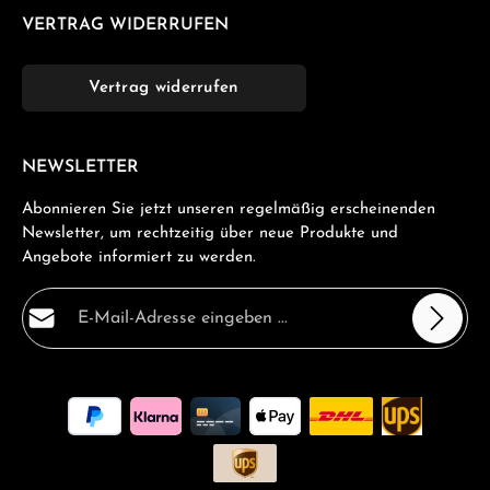
VERTRAG WIDERRUFEN
Vertrag widerrufen
NEWSLETTER
Abonnieren Sie jetzt unseren regelmäßig erscheinenden
Newsletter, um rechtzeitig über neue Produkte und
Angebote informiert zu werden.
E-Mail-Adresse*
Datenschutz
Die mit einem Stern (*) markierten Felder sind
Ich habe die
Datenschutzbestimmungen
zur Kenntnis
Pflichtfelder.
genommen und die
AGB
gelesen und bin mit ihnen
einverstanden.
*