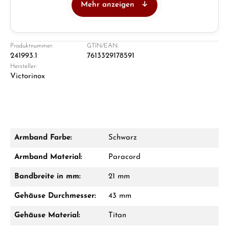
Mehr anzeigen
Juwelier
Ladengeschäft in Solingen
Produktnummer:
GTIN/EAN:
241993.1
7613329178591
Hersteller:
Victorinox
Armband Farbe:
Schwarz
Damon Reiners
Armband Material:
Paracord
Fragen? Wir beraten Sie persönlich:
Bandbreite in mm:
21 mm
Mo–Fr: 10:00 – 17:00 - Sam: 10:00 - 14:00
Gehäuse Durchmesser:
43 mm
Jetzt anrufen
Gehäuse Material:
Titan