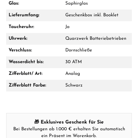
WhatsApp Chat
Glas:
Saphirglas
Lieferumfang:
Geschenkbox inkl. Booklet
Taucheruhr:
Ja
Ab 1.000 € Bestellwert erhalten Sie ein
Geschenk im Warenkorb.
Uhrwerk:
Quarzwerk Batteriebetrieben
GESCHENKE ANSEHEN
Verschluss:
Dornschließe
Wasserdicht bis:
30 ATM
Zifferblatt/ Art:
Analog
Zifferblatt Farbe:
Schwarz
Hersteller- & Produktsicherheit
🎁 Exklusives Geschenk für Sie
Bei Bestellungen ab 1.000 € erhalten Sie automatisch
ein Präsent im Warenkorb.