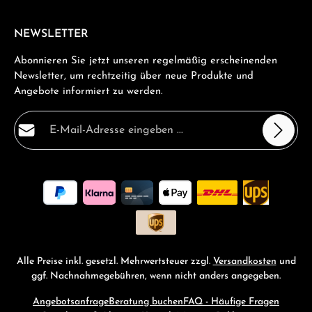
NEWSLETTER
Abonnieren Sie jetzt unseren regelmäßig erscheinenden
Newsletter, um rechtzeitig über neue Produkte und
Angebote informiert zu werden.
E-Mail-Adresse*
Datenschutz
Die mit einem Stern (*) markierten Felder sind
Ich habe die
Datenschutzbestimmungen
zur Kenntnis
Pflichtfelder.
genommen und die
AGB
gelesen und bin mit ihnen
einverstanden.
*
Alle Preise inkl. gesetzl. Mehrwertsteuer zzgl.
Versandkosten
und
ggf. Nachnahmegebühren, wenn nicht anders angegeben.
Angebotsanfrage
Beratung buchen
FAQ - Häufige Fragen