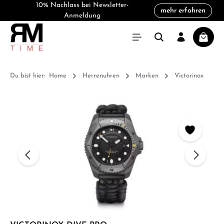
10% Nachlass bei Newsletter-
mehr erfahren
alt springen
Anmeldung
Warenk
Du bist hier:
Home
Herrenuhren
Marken
Victorinox
Bildergalerie überspringen