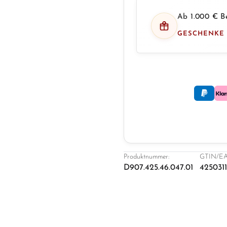
Ab 1.000 € Be
GESCHENKE
Produktnummer:
GTIN/EA
D907.425.46.047.01
425031