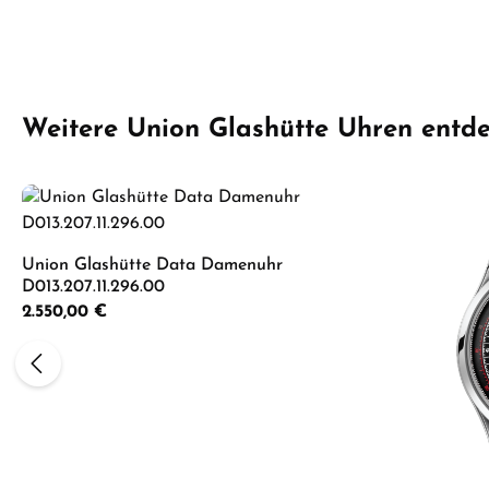
Produktgalerie überspringen
Weitere Union Glashütte Uhren entd
Union Glashütte Data Damenuhr
D013.207.11.296.00
Regulärer Preis:
2.550,00 €
Produkt Anzahl: Gib den gewünschten 