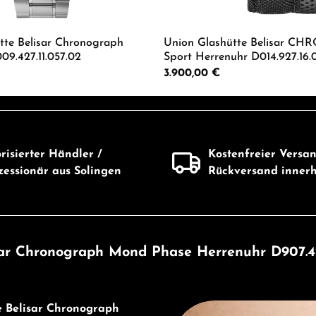
tte Belisar Chronograph
Union Glashütte Belisar 
09.427.11.057.02
Sport Herrenuhr D014.927.16
Regulärer Preis:
3.900,00 €
 Anzahl: Gib den gewünschten Wert ein od
Produkt Anzahl: G
risierter Händler /
Kostenfreier Versa
essionär aus Solingen
Rückversand inner
sar Chronograph Mond Phase Herrenuhr D907.425
Entdecken Sie Union Glashü
e Belisar Chronograph