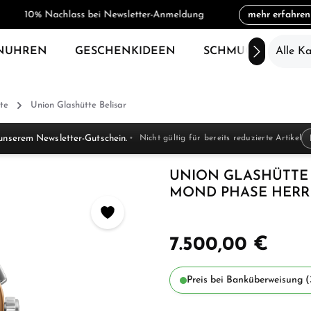
10% Nachlass bei Newsletter-Anmeldung
mehr erfahren
NUHREN
GESCHENKIDEEN
SCHMUCK
Alle K
SAL
te
Union Glashütte Belisar
unserem Newsletter-Gutschein.
Nicht gültig für bereits reduzierte Artikel
UNION GLASHÜTTE
MOND PHASE HERREN
7.500,00 €
Preis bei Banküberweisung (