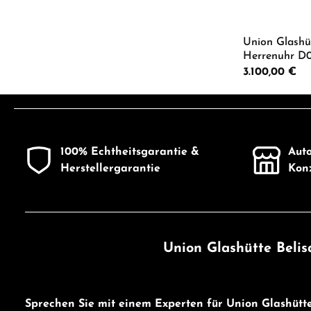
Union Glashü
Herrenuhr D0
Regulärer Preis:
3.100,00 €
Produkt
100% Echtheitsgarantie &
Auto
Herstellergarantie
Konz
Union Glashütte Beli
Sprechen Sie mit einem Experten für Union Glashütt