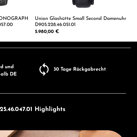
CHRONOGRAPH
Union Glashütte Small Second Damenuhr
.057.00
D905.228.46.051.01
Regulärer Preis:
5.980,00 €
er benutze die Schaltflächen um die Anza
ib den gewünschten Wert ein oder benutze
Produkt Anzahl: Gib den gewü
nd und
30 Tage Rückgabrecht
halb DE
.46.047.01 Highlights
tte