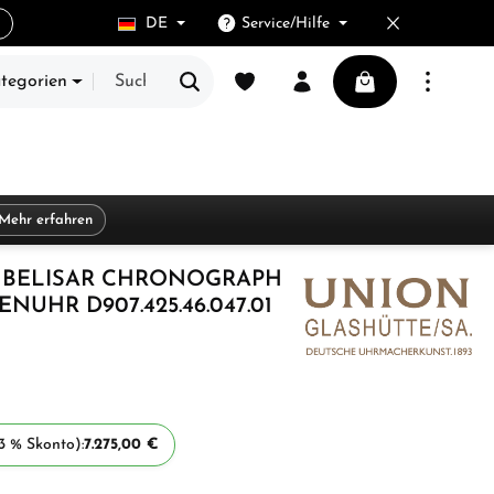
DE
Service/Hilfe
Du hast 0 Produkte auf dem Merkze
Warenkorb enthält
ategorien
E
Mehr erfahren
 BELISAR CHRONOGRAPH
UHR D907.425.46.047.01
3 % Skonto):
7.275,00 €