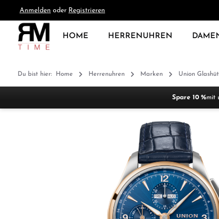
Anmelden
oder
Registrieren
springen
Zur Hauptnavigation springen
HOME
HERRENUHREN
DAME
Du bist hier:
Home
Herrenuhren
Marken
Union Glashüt
Spare 10 %
mit 
Bildergalerie überspringen