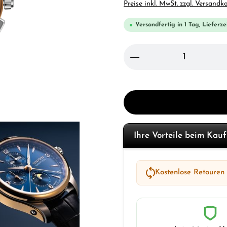
Preise inkl. MwSt. zzgl. Versandk
Versandfertig in 1 Tag, Lieferze
Produkt Anzahl: Gi
Ihre Vorteile beim Kau
Kostenlose Retouren