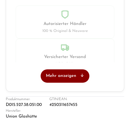
Autorisierter Händler
100 % Original & Neuware
Versicherter Versand
UPS · DHL
Mehr anzeigen
Juwelier
Ladengeschäft in Solingen
Produktnummer:
GTIN/EAN:
D015.527.38.051.00
4250311657455
Hersteller:
Union Glashütte