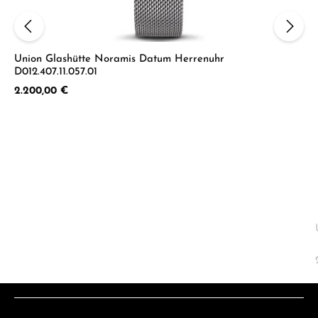
Union Glashütte Noramis Datum Herrenuhr
D012.407.11.057.01
Regulärer Preis:
2.200,00 €