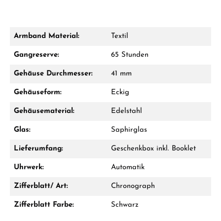
Armband Material:
Textil
Damon Reiners
Gangreserve:
65 Stunden
Fragen? Wir beraten Sie persönlich:
Gehäuse Durchmesser:
41 mm
Mo–Fr: 10:00 – 17:00 - Sam: 10:00 - 14:00
Gehäuseform:
Eckig
Jetzt anrufen
Gehäusematerial:
Edelstahl
WhatsApp Chat
Glas:
Saphirglas
Lieferumfang:
Geschenkbox inkl. Booklet
Uhrwerk:
Automatik
Ab 1.000 € Bestellwert erhalten Sie ein
Geschenk im Warenkorb.
Zifferblatt/ Art:
Chronograph
GESCHENKE ANSEHEN
Zifferblatt Farbe:
Schwarz