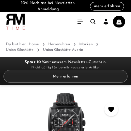
10% Nachlass bei Newsletter-
mehr erfahren
alt springen
Anmeldung
Warenk
Du bist hier:
Home
Herrenuhren
Marken
Union Glashütte
Union Glashütte Averin
Spare 10 %
mit unserem Newsletter-Gutschein.
Nicht gültig für bereits reduzierte Artikel
Mehr erfahren
Bildergalerie überspringen