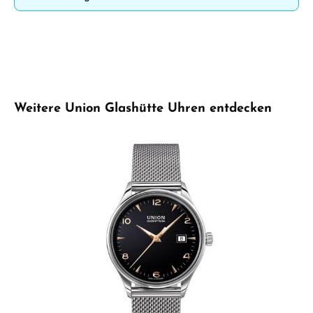
Produktgalerie überspringen
Weitere Union Glashütte Uhren entdecken