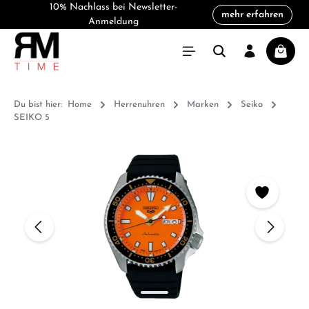
10% Nachlass bei Newsletter-
mehr erfahren
alt springen
Anmeldung
Warenk
Du bist hier:
Home
Herrenuhren
Marken
Seiko
SEIKO 5
Bildergalerie überspringen