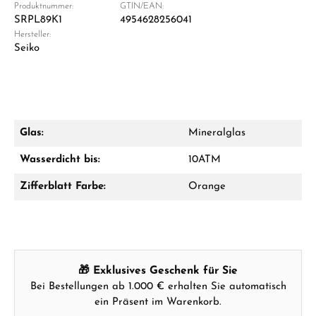
Produktnummer:
GTIN/EAN:
SRPL89K1
4954628256041
Hersteller:
Damon Reiners
Seiko
Fragen? Wir beraten Sie persönlich:
Mo–Fr: 10:00 – 17:00 - Sam: 10:00 - 14:00
Jetzt anrufen
Glas:
Mineralglas
WhatsApp Chat
Wasserdicht bis:
10ATM
Zifferblatt Farbe:
Orange
Ab 1.000 € Bestellwert erhalten Sie ein
Geschenk im Warenkorb.
GESCHENKE ANSEHEN
🎁 Exklusives Geschenk für Sie
Bei Bestellungen ab 1.000 € erhalten Sie automatisch
ein Präsent im Warenkorb.