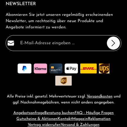
NEWSLETTER
Abonnieren Sie jetzt unseren regelmäßig erscheinenden
Newsletter, um rechtzeitig über neue Produkte und
Angebote informiert zu werden.
E-Mail-Adresse*
Datenschutz
Die mit einem Stern (*) markierten Felder sind
Ich habe die
Datenschutzbestimmungen
zur Kenntnis
Pflichtfelder.
genommen und die
AGB
gelesen und bin mit ihnen
einverstanden.
*
Alle Preise inkl. gesetzl. Mehrwertsteuer zzgl.
Versandkosten
und
ggf. Nachnahmegebühren, wenn nicht anders angegeben.
Angebotsanfrage
Beratung buchen
FAQ - Häufige Fragen
Gutscheine & Aktionen
Kontakt
Magazin
Reklamation
Vertrag widerrufen
Versand & Zahlungen