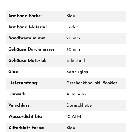
Armband Farbe:
Blau
Damon Reiners
Armband Material:
Leder
Fragen? Wir beraten Sie persönlich:
Bandbreite in mm:
20 mm
Mo–Fr: 10:00 – 17:00 - Sam: 10:00 - 14:00
Gehäuse Durchmesser:
40 mm
Jetzt anrufen
Gehäuse Material:
Edelstahl
WhatsApp Chat
Glas:
Saphirglas
Lieferumfang:
Geschenkbox inkl. Booklet
Uhrwerk:
Automatik
Ab 1.000 € Bestellwert erhalten Sie ein
Geschenk im Warenkorb.
Verschluss:
Dornschließe
GESCHENKE ANSEHEN
Wasserdicht bis:
10 ATM
Zifferblatt Farbe:
Blau