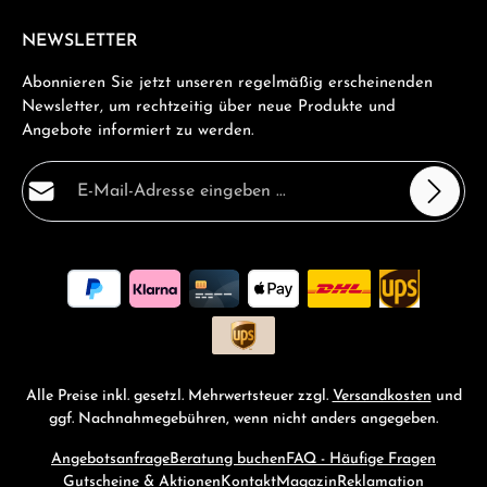
NEWSLETTER
Abonnieren Sie jetzt unseren regelmäßig erscheinenden
Newsletter, um rechtzeitig über neue Produkte und
Angebote informiert zu werden.
E-Mail-Adresse*
Datenschutz
Die mit einem Stern (*) markierten Felder sind
Ich habe die
Datenschutzbestimmungen
zur Kenntnis
Pflichtfelder.
genommen und die
AGB
gelesen und bin mit ihnen
einverstanden.
*
Alle Preise inkl. gesetzl. Mehrwertsteuer zzgl.
Versandkosten
und
ggf. Nachnahmegebühren, wenn nicht anders angegeben.
Angebotsanfrage
Beratung buchen
FAQ - Häufige Fragen
Gutscheine & Aktionen
Kontakt
Magazin
Reklamation