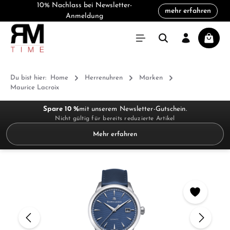
10% Nachlass bei Newsletter-
mehr erfahren
alt springen
Anmeldung
Warenk
Du bist hier:
Home
Herrenuhren
Marken
Maurice Lacroix
Spare 10 %
mit unserem Newsletter-Gutschein.
Nicht gültig für bereits reduzierte Artikel
Mehr erfahren
Bildergalerie überspringen