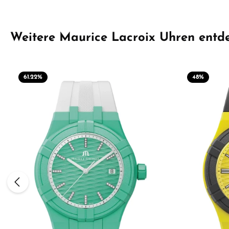
Produktgalerie überspringen
Weitere Maurice Lacroix Uhren entd
61.22
%
48
%