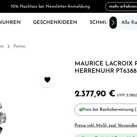
10% Nachlass bei Newsletter-Anmeldung
mehr erfahren
NUHREN
GESCHENKIDEEN
SCHMUCK
Alle K
SAL
ix
Pontos
MAURICE LACROIX
HERRENUHR PT6388-
2.377,90 €
2.780,
Preis bei Banküberweisung (
Preise inkl. MwSt. zzgl. Versandk