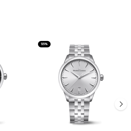
25
%
n