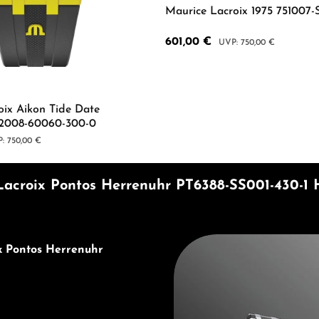
Maurice Lacroix 1975 751007-
Verkaufspreis:
601,00 €
Regulärer Preis:
750,00 €
Produkt Anzahl: G
oix Aikon Tide Date
I2008-60060-300-0
lärer Preis:
750,00 €
Wert ein oder benutze die Schaltflächen 
 Anzahl: Gib den gewünschten Wert ein od
acroix Pontos Herrenuhr PT6388-SS001-430-1 
Entdecken Sie Maurice Lacro
x Pontos Herrenuhr