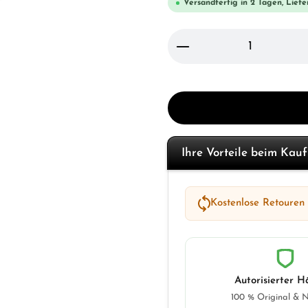
Versandfertig in 2 Tagen, Liefe
Produkt Anzahl: Gi
Ihre Vorteile beim Kau
Kostenlose Retouren
Autorisierter H
100 % Original & 