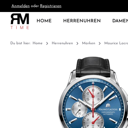
Anmelden
oder
Registrieren
springen
Zur Hauptnavigation springen
HOME
HERRENUHREN
DAME
Du bist hier:
Home
Herrenuhren
Marken
Maurice Lacro
Bildergalerie überspringen