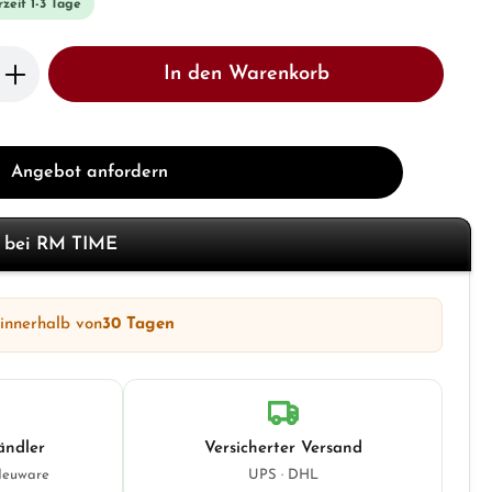
rzeit 1-3 Tage
b den gewünschten Wert ein oder benutze 
In den Warenkorb
Angebot anfordern
f bei RM TIME
 innerhalb von
30 Tagen
ändler
Versicherter Versand
Neuware
UPS · DHL