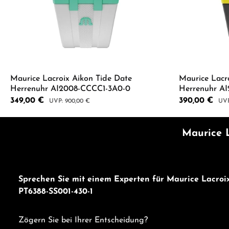
Maurice Lacroix Aikon Tide Date
Maurice Lacr
Herrenuhr AI2008-CCCC1-3A0-0
Herrenuhr A
Verkaufspreis:
349,00 €
Verkaufspreis:
390,00 €
Regulärer Preis:
Regu
900,00 €
Produkt Anzahl: Gib den gewünschten 
Produkt
Maurice L
Sprechen Sie mit einem Experten für Maurice Lacroi
PT6388-SS001-430-1
Zögern Sie bei Ihrer Entscheidung?