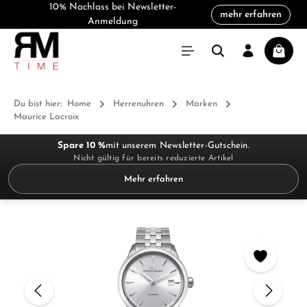
10% Nachlass bei Newsletter-
mehr erfahren
alt springen
Anmeldung
Warenk
Du bist hier:
Home
Herrenuhren
Marken
Maurice Lacroix
Spare 10 %
mit unserem Newsletter-Gutschein.
Nicht gültig für bereits reduzierte Artikel
Mehr erfahren
Bildergalerie überspringen