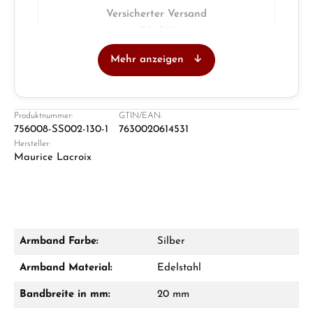
Versicherter Versand
UPS · DHL
Mehr anzeigen
Juwelier
Ladengeschäft in Solingen
Produktnummer:
GTIN/EAN:
756008-SS002-130-1
7630020614531
Hersteller:
Maurice Lacroix
Armband Farbe:
Silber
Damon Reiners
Armband Material:
Edelstahl
Fragen? Wir beraten Sie persönlich:
Bandbreite in mm:
20 mm
Mo–Fr: 10:00 – 17:00 - Sam: 10:00 - 14:00