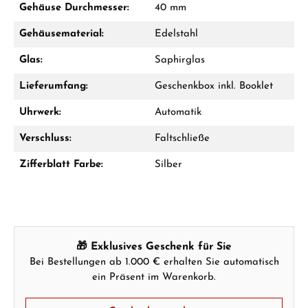
Gehäuse Durchmesser:
40 mm
Jetzt anrufen
Gehäusematerial:
Edelstahl
WhatsApp Chat
Glas:
Saphirglas
Lieferumfang:
Geschenkbox inkl. Booklet
Uhrwerk:
Automatik
Ab 1.000 € Bestellwert erhalten Sie ein
Geschenk im Warenkorb.
Verschluss:
Faltschließe
GESCHENKE ANSEHEN
Zifferblatt Farbe:
Silber
🎁 Exklusives Geschenk für Sie
Bei Bestellungen ab 1.000 € erhalten Sie automatisch
Hersteller- & Produktsicherheit
ein Präsent im Warenkorb.