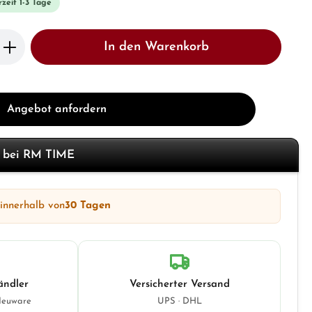
rzeit 1-3 Tage
b den gewünschten Wert ein oder benutze 
In den Warenkorb
Angebot anfordern
f bei RM TIME
 innerhalb von
30 Tagen
ändler
Versicherter Versand
Neuware
UPS · DHL