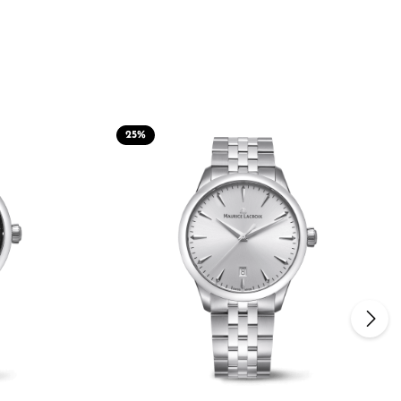
25
%
n