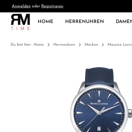
Anmelden
oder
Registrieren
springen
Zur Hauptnavigation springen
HOME
HERRENUHREN
DAME
Du bist hier:
Home
Herrenuhren
Marken
Maurice Lacro
Bildergalerie überspringen