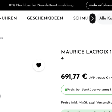
10% Nachlass bei Newsletter-Anmeldung
mehr erfahren
NUHREN
GESCHENKIDEEN
SCHMUCK
Alle K
SAL
ix
MAURICE LACROIX 19
4
691,77 €
750,00 €
(
Preis bei Banküberweisung (
Preise inkl. MwSt. zzgl. Versandk