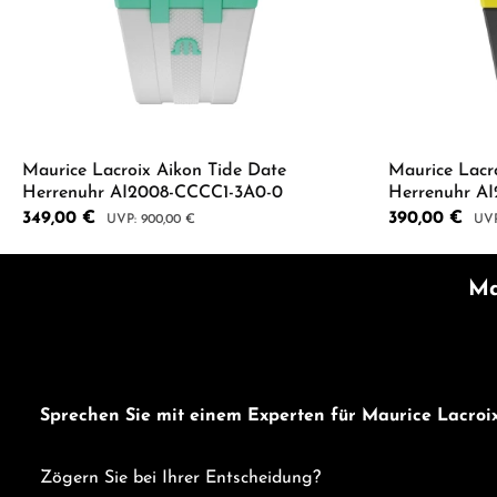
Maurice Lacroix Aikon Tide Date
Maurice Lacr
Herrenuhr AI2008-CCCC1-3A0-0
Herrenuhr A
Verkaufspreis:
349,00 €
Verkaufspreis:
390,00 €
Regulärer Preis:
Regu
900,00 €
Produkt Anzahl: Gib den gewünschten 
Produkt
Ma
Sprechen Sie mit einem Experten für Maurice Lacroix
Zögern Sie bei Ihrer Entscheidung?