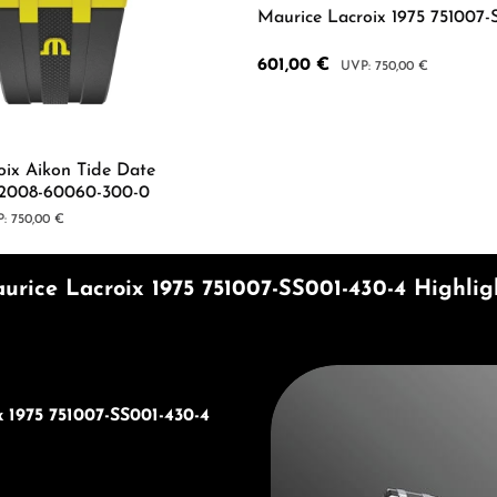
Maurice Lacroix 1975 751007-
Verkaufspreis:
601,00 €
Regulärer Preis:
750,00 €
Produkt Anzahl: G
oix Aikon Tide Date
I2008-60060-300-0
lärer Preis:
750,00 €
Wert ein oder benutze die Schaltflächen 
 Anzahl: Gib den gewünschten Wert ein od
urice Lacroix 1975 751007-SS001-430-4 Highlig
Entdecken Sie Maurice Lacro
 1975 751007-SS001-430-4