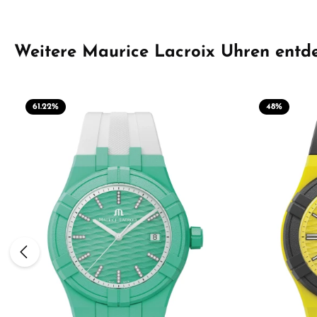
Produktgalerie überspringen
Weitere Maurice Lacroix Uhren entd
61.22
%
48
%