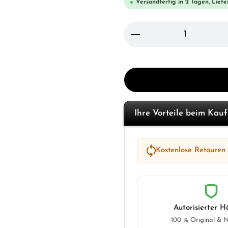
Versandfertig in 2 Tagen, Liefe
Produkt Anzahl: Gi
Ihre Vorteile beim Kau
Kostenlose Retouren
Autorisierter H
100 % Original & 