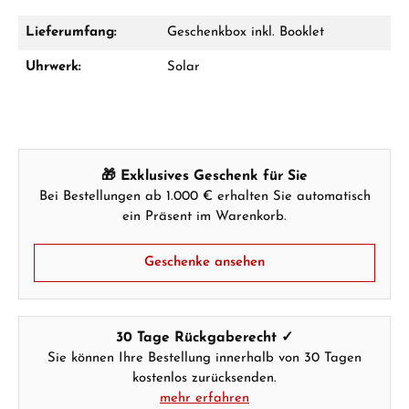
Lieferumfang:
Geschenkbox inkl. Booklet
Damon Reiners
Uhrwerk:
Solar
Fragen? Wir beraten Sie persönlich:
Mo–Fr: 10:00 – 17:00 - Sam: 10:00 - 14:00
Jetzt anrufen
🎁 Exklusives Geschenk für Sie
Bei Bestellungen ab 1.000 € erhalten Sie automatisch
WhatsApp Chat
ein Präsent im Warenkorb.
Geschenke ansehen
Ab 1.000 € Bestellwert erhalten Sie ein
Geschenk im Warenkorb.
GESCHENKE ANSEHEN
30 Tage Rückgaberecht ✓
Sie können Ihre Bestellung innerhalb von 30 Tagen
kostenlos zurücksenden.
mehr erfahren