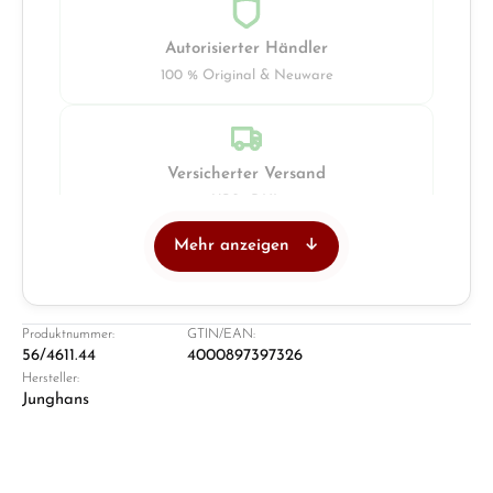
Autorisierter Händler
100 % Original & Neuware
Versicherter Versand
UPS · DHL
Mehr anzeigen
Juwelier
Ladengeschäft in Solingen
Produktnummer:
GTIN/EAN:
56/4611.44
4000897397326
Hersteller:
Junghans