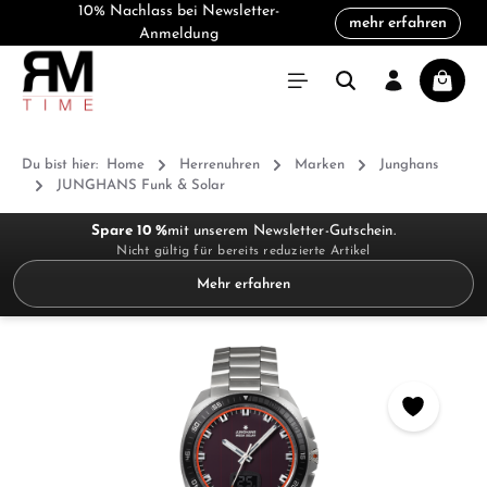
10% Nachlass bei Newsletter-
mehr erfahren
alt springen
Anmeldung
Warenk
Du bist hier:
Home
Herrenuhren
Marken
Junghans
JUNGHANS Funk & Solar
Spare 10 %
mit unserem Newsletter-Gutschein.
Nicht gültig für bereits reduzierte Artikel
Mehr erfahren
Bildergalerie überspringen