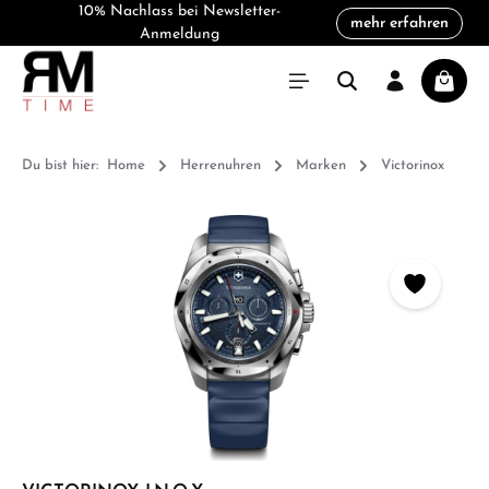
10% Nachlass bei Newsletter-
mehr erfahren
alt springen
Anmeldung
Warenk
Du bist hier:
Home
Herrenuhren
Marken
Victorinox
Bildergalerie überspringen