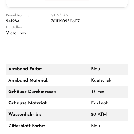
Juwelier
Ladengeschäft in Solingen
Produktnummer:
GTIN/EAN:
241984
7611160230607
Hersteller:
Victorinox
Armband Farbe:
Blau
Damon Reiners
Armband Material:
Kautschuk
Fragen? Wir beraten Sie persönlich:
Gehäuse Durchmesser:
43 mm
Mo–Fr: 10:00 – 17:00 - Sam: 10:00 - 14:00
Gehäuse Material:
Edelstahl
Jetzt anrufen
Wasserdicht bis:
20 ATM
WhatsApp Chat
Zifferblatt Farbe:
Blau