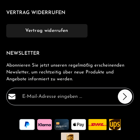
VERTRAG WIDERRUFEN
Vertrag widerrufen
NEWSLETTER
Abonnieren Sie jetzt unseren regelmäßig erscheinenden
Newsletter, um rechtzeitig über neue Produkte und
Angebote informiert zu werden.
E-Mail-Adresse*
Datenschutz
Die mit einem Stern (*) markierten Felder sind
Ich habe die
Datenschutzbestimmungen
zur Kenntnis
Pflichtfelder.
genommen und die
AGB
gelesen und bin mit ihnen
einverstanden.
*