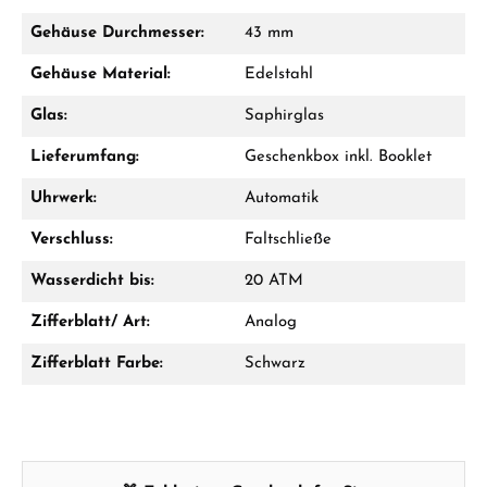
Jetzt anrufen
Gehäuse Durchmesser:
43 mm
WhatsApp Chat
Gehäuse Material:
Edelstahl
Glas:
Saphirglas
Lieferumfang:
Geschenkbox inkl. Booklet
Ab 1.000 € Bestellwert erhalten Sie ein
Geschenk im Warenkorb.
Uhrwerk:
Automatik
GESCHENKE ANSEHEN
Verschluss:
Faltschließe
Wasserdicht bis:
20 ATM
Zifferblatt/ Art:
Analog
Zifferblatt Farbe:
Schwarz
Hersteller- & Produktsicherheit