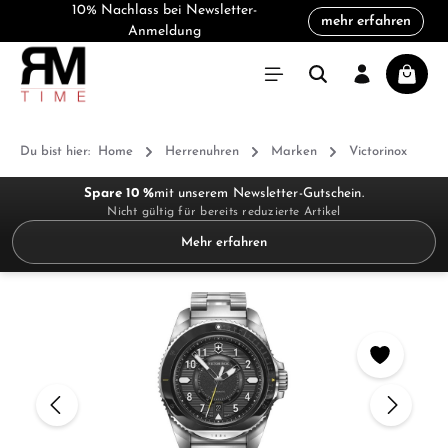
10% Nachlass bei Newsletter-
mehr erfahren
alt springen
Anmeldung
Warenk
Du bist hier:
Home
Herrenuhren
Marken
Victorinox
Spare 10 %
mit unserem Newsletter-Gutschein.
Nicht gültig für bereits reduzierte Artikel
Mehr erfahren
Bildergalerie überspringen