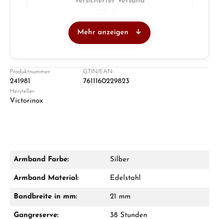
Versicherter Versand
UPS · DHL
Mehr anzeigen
Juwelier
Ladengeschäft in Solingen
Produktnummer:
GTIN/EAN:
241981
7611160229823
Hersteller:
Victorinox
Armband Farbe:
Silber
Damon Reiners
Armband Material:
Edelstahl
Fragen? Wir beraten Sie persönlich:
Bandbreite in mm:
21 mm
Mo–Fr: 10:00 – 17:00 - Sam: 10:00 - 14:00
Gangreserve:
38 Stunden