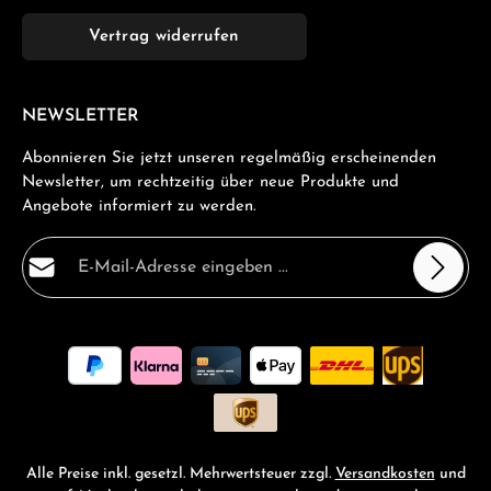
Vertrag widerrufen
NEWSLETTER
Abonnieren Sie jetzt unseren regelmäßig erscheinenden
Newsletter, um rechtzeitig über neue Produkte und
Angebote informiert zu werden.
E-Mail-Adresse*
Datenschutz
Die mit einem Stern (*) markierten Felder sind
Ich habe die
Datenschutzbestimmungen
zur Kenntnis
Pflichtfelder.
genommen und die
AGB
gelesen und bin mit ihnen
einverstanden.
*
Alle Preise inkl. gesetzl. Mehrwertsteuer zzgl.
Versandkosten
und