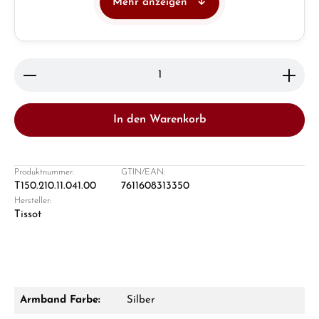
Mehr anzeigen
Juwelier
Ladengeschäft in Solingen
Produkt Anzahl: Gib den gewünschten Wert ein ode
In den Warenkorb
Produktnummer:
GTIN/EAN:
T150.210.11.041.00
7611608313350
Hersteller:
Damon Reiners
Tissot
Fragen? Wir beraten Sie persönlich:
Mo–Fr: 10:00 – 17:00 - Sam: 10:00 - 14:00
Jetzt anrufen
Armband Farbe:
Silber
WhatsApp Chat