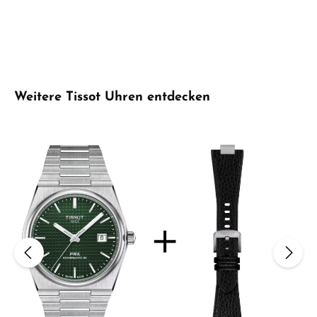
Produktgalerie überspringen
Weitere Tissot Uhren entdecken