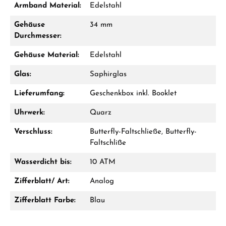
Armband Material:
Edelstahl
Gehäuse
34 mm
Durchmesser:
Ab 1.000 € Bestellwert erhalten Sie ein
Gehäuse Material:
Edelstahl
Geschenk im Warenkorb.
Glas:
Saphirglas
GESCHENKE ANSEHEN
Lieferumfang:
Geschenkbox inkl. Booklet
Uhrwerk:
Quarz
Verschluss:
Butterfly-Faltschließe, Butterfly-
Faltschliße
Hersteller- & Produktsicherheit
Wasserdicht bis:
10 ATM
Zifferblatt/ Art:
Analog
Zifferblatt Farbe:
Blau