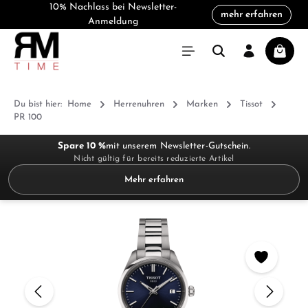
10% Nachlass bei Newsletter-
mehr erfahren
alt springen
Anmeldung
Warenk
Du bist hier:
Home
Herrenuhren
Marken
Tissot
PR 100
Spare 10 %
mit unserem Newsletter-Gutschein.
Nicht gültig für bereits reduzierte Artikel
Mehr erfahren
Bildergalerie überspringen