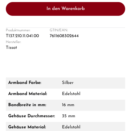
In den Warenkorb
Produktnummer:
GTIN/EAN:
T137.210.11.041.00
7611608302644
Hersteller:
Damon Reiners
Tissot
Fragen? Wir beraten Sie persönlich:
Mo–Fr: 10:00 – 17:00 - Sam: 10:00 - 14:00
Jetzt anrufen
Armband Farbe:
Silber
WhatsApp Chat
Armband Material:
Edelstahl
Bandbreite in mm:
16 mm
Gehäuse Durchmesser:
35 mm
Ab 1.000 € Bestellwert erhalten Sie ein
Geschenk im Warenkorb.
Gehäuse Material:
Edelstahl