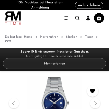
10% Nachlass bei Newsletter-
mehr erfahren
alt springen
Anmeldung
Warenk
Du bist hier:
Home
Herrenuhren
Marken
Tissot
PRX
Spare 10 %
mit unserem Newsletter-Gutschein.
Nicht gültig für bereits reduzierte Artikel
Mehr erfahren
Bildergalerie überspringen