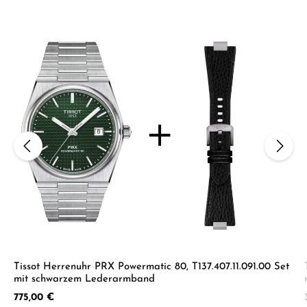
Tissot Herrenuhr PRX Powermatic 80, T137.407.11.091.00 Set
mit schwarzem Lederarmband
Regulärer Preis:
775,00 €