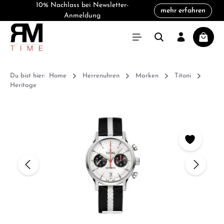
10% Nachlass bei Newsletter-
mehr erfahren
alt springen
Anmeldung
Warenk
Du bist hier:
Home
Herrenuhren
Marken
Titoni
Heritage
Bildergalerie überspringen