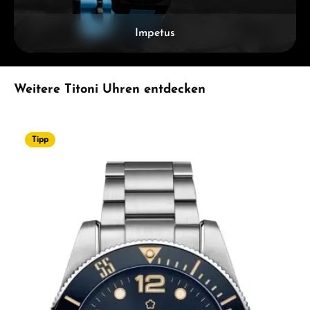
Impetus
Produktgalerie überspringen
Weitere Titoni Uhren entdecken
Tipp