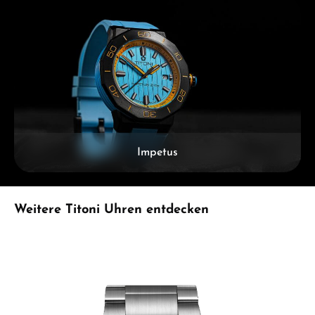
Impetus
Produktgalerie überspringen
Weitere Titoni Uhren entdecken