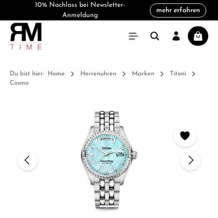
10% Nachlass bei Newsletter-
mehr erfahren
alt springen
Anmeldung
Warenk
Du bist hier:
Home
Herrenuhren
Marken
Titoni
Cosmo
Bildergalerie überspringen