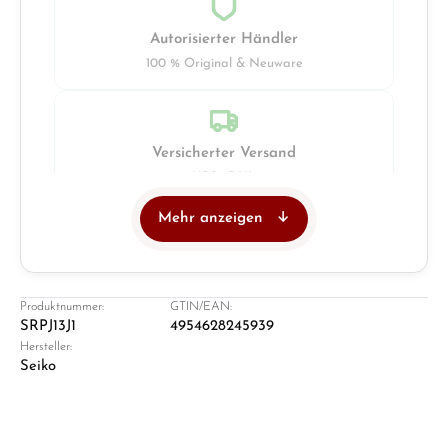
Autorisierter Händler
100 % Original & Neuware
Versicherter Versand
UPS · DHL
Mehr anzeigen
Juwelier
Ladengeschäft in Solingen
Produktnummer:
GTIN/EAN:
SRPJ13J1
4954628245939
Hersteller:
Seiko