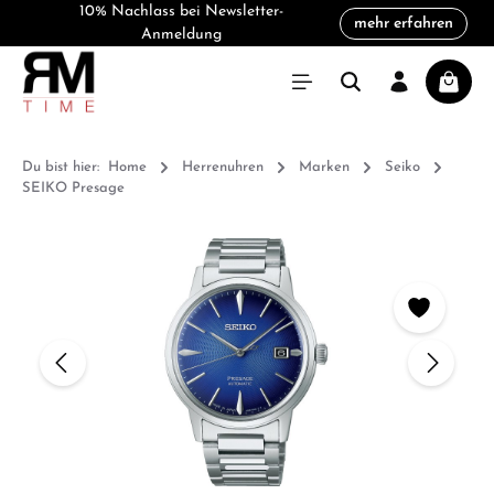
10% Nachlass bei Newsletter-
mehr erfahren
alt springen
Anmeldung
Warenk
Du bist hier:
Home
Herrenuhren
Marken
Seiko
SEIKO Presage
Bildergalerie überspringen