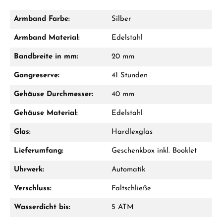
Armband Farbe:
Silber
Damon Reiners
Armband Material:
Edelstahl
Fragen? Wir beraten Sie persönlich:
Bandbreite in mm:
20 mm
Mo–Fr: 10:00 – 17:00 - Sam: 10:00 - 14:00
Gangreserve:
41 Stunden
Jetzt anrufen
Gehäuse Durchmesser:
40 mm
WhatsApp Chat
Gehäuse Material:
Edelstahl
Glas:
Hardlexglas
Lieferumfang:
Geschenkbox inkl. Booklet
Ab 1.000 € Bestellwert erhalten Sie ein
Geschenk im Warenkorb.
Uhrwerk:
Automatik
GESCHENKE ANSEHEN
Verschluss:
Faltschließe
Wasserdicht bis:
5 ATM