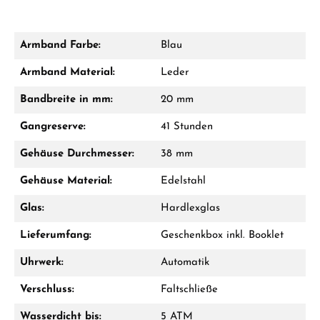
Armband Farbe:
Blau
Damon Reiners
Armband Material:
Leder
Fragen? Wir beraten Sie persönlich:
Bandbreite in mm:
20 mm
Mo–Fr: 10:00 – 17:00 - Sam: 10:00 - 14:00
Gangreserve:
41 Stunden
Jetzt anrufen
Gehäuse Durchmesser:
38 mm
WhatsApp Chat
Gehäuse Material:
Edelstahl
Glas:
Hardlexglas
Lieferumfang:
Geschenkbox inkl. Booklet
Ab 1.000 € Bestellwert erhalten Sie ein
Geschenk im Warenkorb.
Uhrwerk:
Automatik
GESCHENKE ANSEHEN
Verschluss:
Faltschließe
Wasserdicht bis:
5 ATM