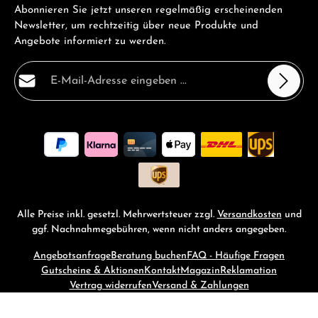
Abonnieren Sie jetzt unseren regelmäßig erscheinenden
Newsletter, um rechtzeitig über neue Produkte und
Angebote informiert zu werden.
E-Mail-Adresse*
Datenschutz
Die mit einem Stern (*) markierten Felder sind
Ich habe die
Datenschutzbestimmungen
zur Kenntnis
Pflichtfelder.
genommen und die
AGB
gelesen und bin mit ihnen
einverstanden.
*
Alle Preise inkl. gesetzl. Mehrwertsteuer zzgl.
Versandkosten
und
ggf. Nachnahmegebühren, wenn nicht anders angegeben.
Angebotsanfrage
Beratung buchen
FAQ - Häufige Fragen
Gutscheine & Aktionen
Kontakt
Magazin
Reklamation
Vertrag widerrufen
Versand & Zahlungen
© 2026 RM-Time - with
by
Zenit Design