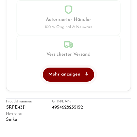
Autorisierter Händler
100 % Original & Neuware
Versicherter Versand
UPS · DHL
Mehr anzeigen
Juwelier
Ladengeschäft in Solingen
Produktnummer:
GTIN/EAN:
SRPE43J1
4954628235152
Hersteller:
Seiko