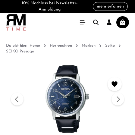
10% Nachlass bei Newsletter-
mehr erfahren
alt springen
Anmeldung
Warenk
Du bist hier:
Home
Herrenuhren
Marken
Seiko
SEIKO Presage
Bildergalerie überspringen