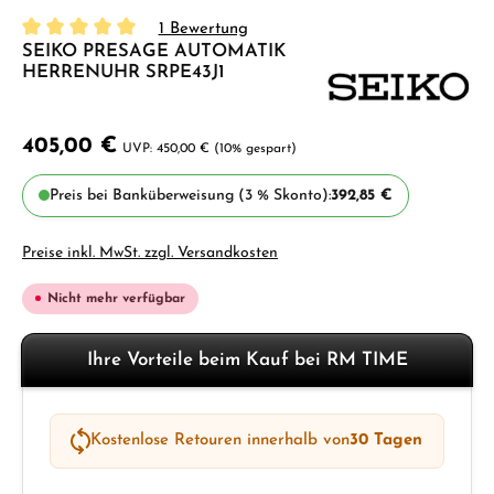
1 Bewertung
SEIKO PRESAGE AUTOMATIK
Durchschnittliche Bewertung von 5 von 5 Sternen
HERRENUHR SRPE43J1
405,00 €
450,00 €
(10% gespart)
Preis bei Banküberweisung (3 % Skonto):
392,85 €
Preise inkl. MwSt. zzgl. Versandkosten
Nicht mehr verfügbar
Ihre Vorteile beim Kauf bei RM TIME
Kostenlose Retouren innerhalb von
30 Tagen