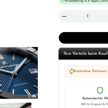
Versandfertig in 2 Tagen, Liefe
Produkt Anzahl: Gi
Ihre Vorteile beim Kau
Kostenlose Retouren
Autorisierter H
100 % Original & 