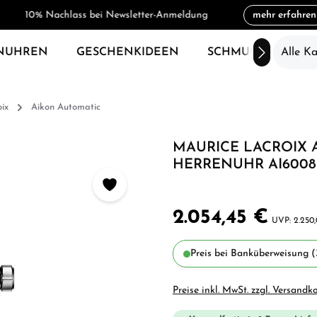
10% Nachlass bei Newsletter-Anmeldung
mehr erfahren
NUHREN
GESCHENKIDEEN
SCHMUCK
Alle K
SAL
ix
Aikon Automatic
MAURICE LACROIX 
HERRENUHR AI6008-
2.054,45 €
2.250
Preis bei Banküberweisung (
Preise inkl. MwSt. zzgl. Versandk