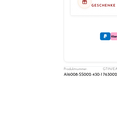
GESCHENKE
Produktnummer:
GTIN/EA
AI6008-SS002-430-1
763002