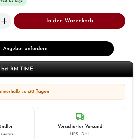
rzeit 1-3 Tage
b den gewünschten Wert ein oder benutze 
In den Warenkorb
Angebot anfordern
f bei RM TIME
 innerhalb von
30 Tagen
ändler
Versicherter Versand
Neuware
UPS · DHL