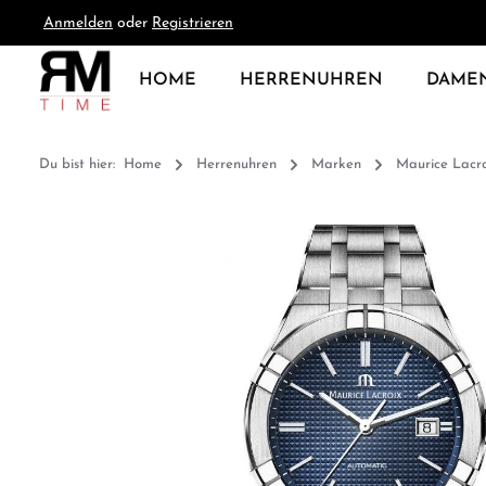
Anmelden
oder
Registrieren
springen
Zur Hauptnavigation springen
HOME
HERRENUHREN
DAME
Du bist hier:
Home
Herrenuhren
Marken
Maurice Lacro
Bildergalerie überspringen