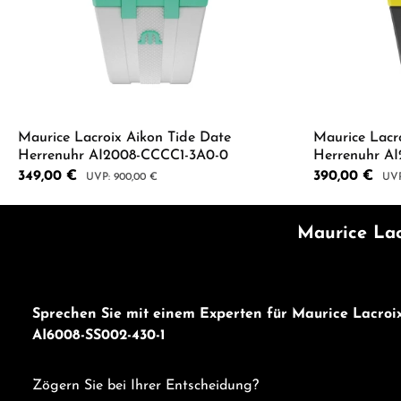
Maurice Lacroix Aikon Tide Date
Maurice Lacr
Herrenuhr AI2008-CCCC1-3A0-0
Herrenuhr A
Verkaufspreis:
349,00 €
Verkaufspreis:
390,00 €
Regulärer Preis:
Regu
900,00 €
Produkt Anzahl: Gib den gewünschten 
Produkt
Maurice Lac
Sprechen Sie mit einem Experten für Maurice Lacroi
AI6008-SS002-430-1
Zögern Sie bei Ihrer Entscheidung?