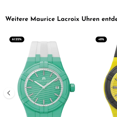
Produktgalerie überspringen
Weitere Maurice Lacroix Uhren entd
61.22
%
48
%