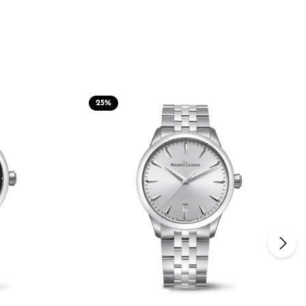
25
%
n