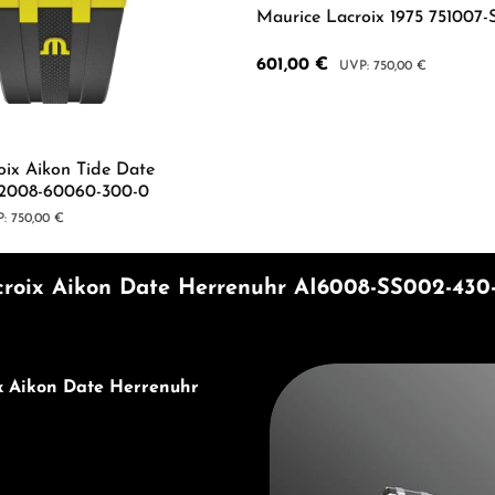
Maurice Lacroix 1975 751007-
Verkaufspreis:
601,00 €
Regulärer Preis:
750,00 €
Produkt Anzahl: G
oix Aikon Tide Date
I2008-60060-300-0
lärer Preis:
750,00 €
Wert ein oder benutze die Schaltflächen 
 Anzahl: Gib den gewünschten Wert ein od
roix Aikon Date Herrenuhr AI6008-SS002-430-
Entdecken Sie Maurice Lacro
x Aikon Date Herrenuhr