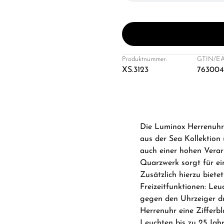
Produktnummer:
GTIN/EA
XS.3123
763004
Die Luminox Herrenuhr
aus der Sea Kollektion
auch einer hohen Verar
Quarzwerk sorgt für ei
Zusätzlich hierzu biet
Freizeitfunktionen: Leu
gegen den Uhrzeiger dr
Herrenuhr eine Zifferb
Leuchten bis zu 25 Jah