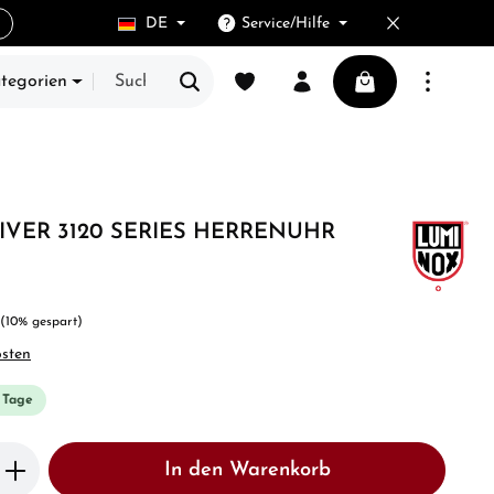
DE
Service/Hilfe
Du hast 0 Produkte auf dem Merkze
Warenkorb enthält
ategorien
E
IVER 3120 SERIES HERRENUHR
(10% gespart)
osten
3 Tage
b den gewünschten Wert ein oder benutze 
In den Warenkorb