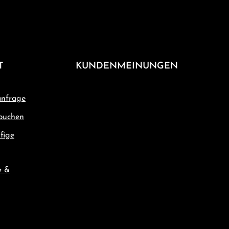
T
KUNDENMEINUNGEN
nfrage
buchen
fige
e &