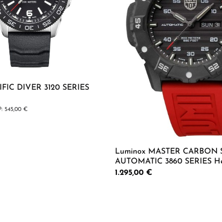
IFIC DIVER 3120 SERIES
lärer Preis:
545,00 €
Wert ein oder benutze die Schaltflächen 
 Anzahl: Gib den gewünschten Wert ein od
Luminox MASTER CARBON 
AUTOMATIC 3860 SERIES He
Regulärer Preis:
1.295,00 €
Produkt Anzahl: G