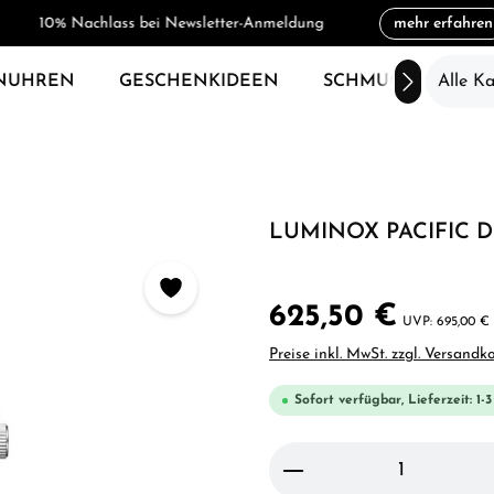
10% Nachlass bei Newsletter-Anmeldung
mehr erfahren
NUHREN
GESCHENKIDEEN
SCHMUCK
Alle K
SAL
LUMINOX PACIFIC D
625,50 €
695,00 €
Preise inkl. MwSt. zzgl. Versandk
Sofort verfügbar, Lieferzeit: 1-
Produkt Anzahl: Gi