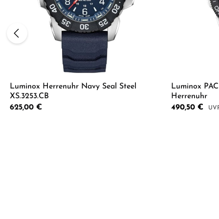
Luminox Herrenuhr Navy Seal Steel
Luminox PAC
XS.3253.CB
Herrenuhr
Regulärer Preis:
625,00 €
Verkaufspreis:
490,50 €
Regu
Produkt Anzahl: Gib den gewünschten 
Produkt