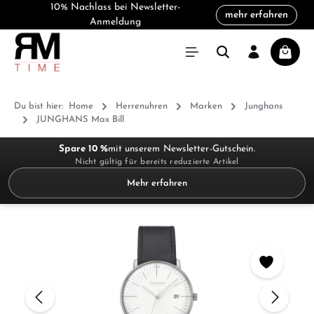
10% Nachlass bei Newsletter-
mehr erfahren
alt springen
Anmeldung
Warenk
Du bist hier:
Home
Herrenuhren
Marken
Junghans
JUNGHANS Max Bill
Spare 10 %
mit unserem Newsletter-Gutschein.
Nicht gültig für bereits reduzierte Artikel
Mehr erfahren
Bildergalerie überspringen