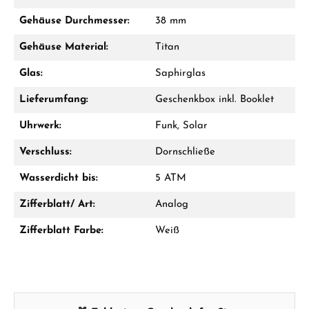
Mo–Fr: 10:00 – 17:00 - Sam: 10:00 - 14:00
Gehäuse Durchmesser:
38 mm
Jetzt anrufen
Gehäuse Material:
Titan
WhatsApp Chat
Glas:
Saphirglas
Lieferumfang:
Geschenkbox inkl. Booklet
Uhrwerk:
Funk, Solar
Ab 1.000 € Bestellwert erhalten Sie ein
Geschenk im Warenkorb.
Verschluss:
Dornschließe
GESCHENKE ANSEHEN
Wasserdicht bis:
5 ATM
Zifferblatt/ Art:
Analog
Zifferblatt Farbe:
Weiß
Hersteller- & Produktsicherheit