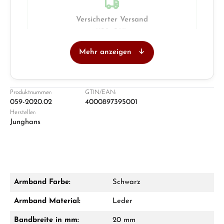
Versicherter Versand
UPS · DHL
Mehr anzeigen
Juwelier
Ladengeschäft in Solingen
Produktnummer:
GTIN/EAN:
059-2020.02
4000897395001
Hersteller:
Junghans
Armband Farbe:
Schwarz
Damon Reiners
Armband Material:
Leder
Fragen? Wir beraten Sie persönlich:
Bandbreite in mm:
20 mm