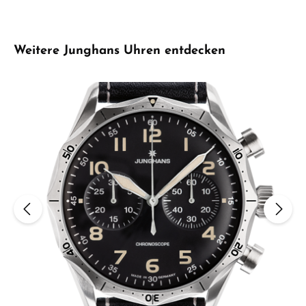
Produktgalerie überspringen
Weitere Junghans Uhren entdecken