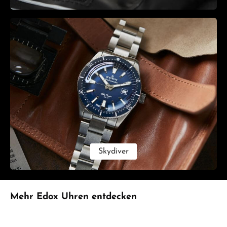
Skydiver
Produktgalerie überspringen
Mehr Edox Uhren entdecken