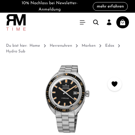
10% Nachlass bei Newsletter-
mehr erfahren
alt springen
Anmeldung
Warenk
Du bist hier:
Home
Herrenuhren
Marken
Edox
Hydro Sub
Bildergalerie überspringen