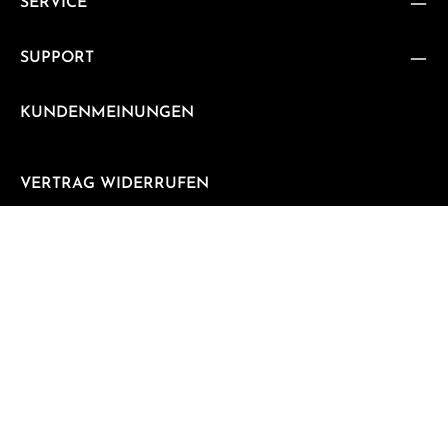
SERVICE
SUPPORT
KUNDENMEINUNGEN
VERTRAG WIDERRUFEN
Vertrag widerrufen
NEWSLETTER
Abonnieren Sie jetzt unseren regelmäßig erscheinenden
Newsletter, um rechtzeitig über neue Produkte und
Angebote informiert zu werden.
E-Mail-Adresse*