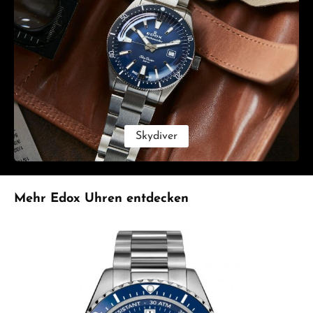
Skydiver
Produktgalerie überspringen
Mehr Edox Uhren entdecken