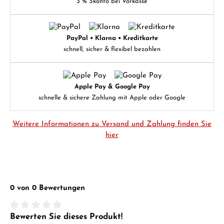
3 % Skonto bei Vorkasse
PayPal • Klarna • Kreditkarte
schnell, sicher & flexibel bezahlen
Apple Pay & Google Pay
schnelle & sichere Zahlung mit Apple oder Google
Weitere Informationen zu Versand und Zahlung finden Sie
hier
0 von 0 Bewertungen
Bewerten Sie dieses Produkt!
Durchschnittliche Bewertung von 0 von 5 Sternen