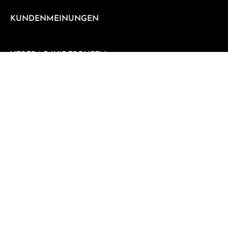
KUNDENMEINUNGEN
VERTRAG WIDERRUFEN
Vertrag widerrufen
NEWSLETTER
Abonnieren Sie jetzt unseren regelmäßig erscheinenden
Newsletter, um rechtzeitig über neue Produkte und
Angebote informiert zu werden.
E-Mail-Adresse*
Datenschutz
Die mit einem Stern (*) markierten Felder sind