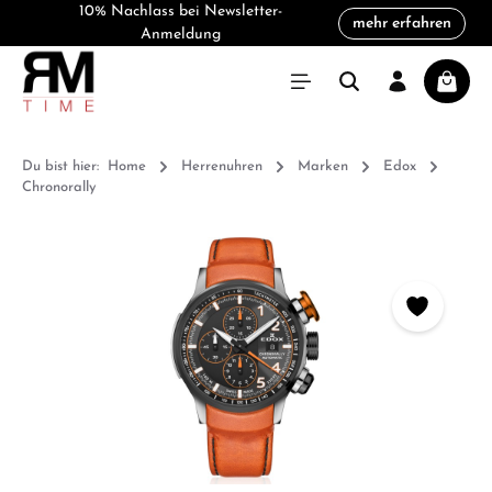
10% Nachlass bei Newsletter-
mehr erfahren
alt springen
Anmeldung
Warenk
Du bist hier:
Home
Herrenuhren
Marken
Edox
Chronorally
Bildergalerie überspringen