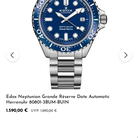
Edox Neptunian Grande Réserve Date Automatic
Herrenuhr 80801-3BUM-BUIN
Verkaufspreis:
1.590,00 €
Regulärer Preis:
1.890,00 €