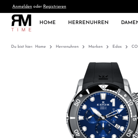
Anmelden
oder
Registrieren
springen
Zur Hauptnavigation springen
HOME
HERRENUHREN
DAME
Du bist hier:
Home
Herrenuhren
Marken
Edox
CO-
Bildergalerie überspringen