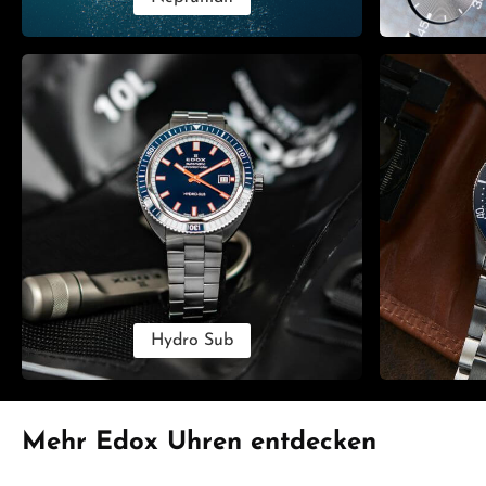
Hydro Sub
Produktgalerie überspringen
Mehr Edox Uhren entdecken