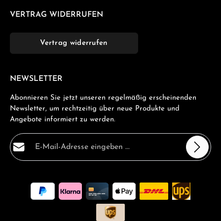
VERTRAG WIDERRUFEN
Vertrag widerrufen
NEWSLETTER
Abonnieren Sie jetzt unseren regelmäßig erscheinenden
Newsletter, um rechtzeitig über neue Produkte und
Angebote informiert zu werden.
E-Mail-Adresse*
Datenschutz
Die mit einem Stern (*) markierten Felder sind
Ich habe die
Datenschutzbestimmungen
zur Kenntnis
Pflichtfelder.
genommen und die
AGB
gelesen und bin mit ihnen
einverstanden.
*