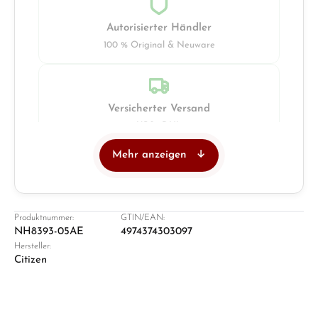
Autorisierter Händler
100 % Original & Neuware
Versicherter Versand
UPS · DHL
Mehr anzeigen
Juwelier
Ladengeschäft in Solingen
Produktnummer:
GTIN/EAN:
NH8393-05AE
4974374303097
Hersteller:
Citizen