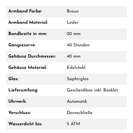
Armband Farbe:
Braun
Damon Reiners
Armband Material:
Leder
Fragen? Wir beraten Sie persönlich:
Bandbreite in mm:
20 mm
Mo–Fr: 10:00 – 17:00 - Sam: 10:00 - 14:00
Gangreserve:
40 Stunden
Jetzt anrufen
Gehäuse Durchmesser:
40 mm
WhatsApp Chat
Gehäuse Material:
Edelstahl
Glas:
Saphirglas
Lieferumfang:
Geschenkbox inkl. Booklet
Ab 1.000 € Bestellwert erhalten Sie ein
Geschenk im Warenkorb.
Uhrwerk:
Automatik
GESCHENKE ANSEHEN
Verschluss:
Dornschließe
Wasserdicht bis:
5 ATM