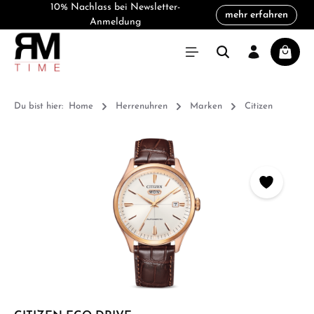
10% Nachlass bei Newsletter-
mehr erfahren
alt springen
Anmeldung
Warenk
Du bist hier:
Home
Herrenuhren
Marken
Citizen
Bildergalerie überspringen