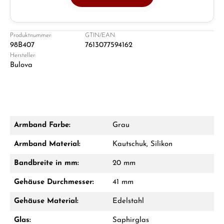
Juwelier
Ladengeschäft in Solingen
Produktnummer:
GTIN/EAN:
98B407
7613077594162
Hersteller:
Bulova
Armband Farbe:
Grau
Damon Reiners
Armband Material:
Kautschuk, Silikon
Fragen? Wir beraten Sie persönlich:
Bandbreite in mm:
20 mm
Mo–Fr: 10:00 – 17:00 - Sam: 10:00 - 14:00
Gehäuse Durchmesser:
41 mm
Jetzt anrufen
Gehäuse Material:
Edelstahl
WhatsApp Chat
Glas:
Saphirglas