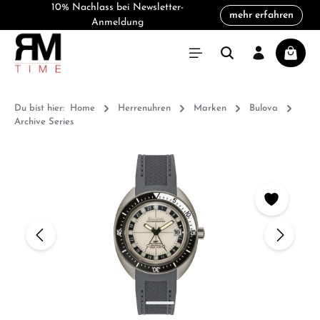
10% Nachlass bei Newsletter-
mehr erfahren
alt springen
Anmeldung
Warenk
Du bist hier:
Home
Herrenuhren
Marken
Bulova
Archive Series
Bildergalerie überspringen