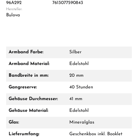
96A292
7613077590843
Hersteller:
Damon Reiners
Bulova
Fragen? Wir beraten Sie persönlich:
Mo–Fr: 10:00 – 17:00 - Sam: 10:00 - 14:00
Jetzt anrufen
Armband Farbe:
Silber
WhatsApp Chat
Armband Material:
Edelstahl
Bandbreite in mm:
20 mm
Gangreserve:
40 Stunden
Ab 1.000 € Bestellwert erhalten Sie ein
Geschenk im Warenkorb.
Gehäuse Durchmesser:
41 mm
GESCHENKE ANSEHEN
Gehäuse Material:
Edelstahl
Glas:
Mineralglas
Lieferumfang:
Geschenkbox inkl. Booklet