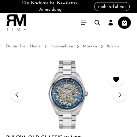
10% Nachlass bei Newsletter-
mehr erfahren
alt springen
Anmeldung
Warenk
Du bist hier:
Home
Herrenuhren
Marken
Bulova
Bildergalerie überspringen