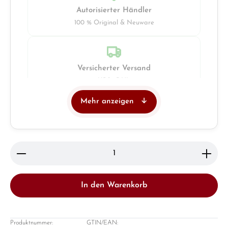
Autorisierter Händler
100 % Original & Neuware
Versicherter Versand
UPS · DHL
Mehr anzeigen
Juwelier
Ladengeschäft in Solingen
Produkt Anzahl: Gib den gewünschten Wert ein ode
In den Warenkorb
Produktnummer:
GTIN/EAN: