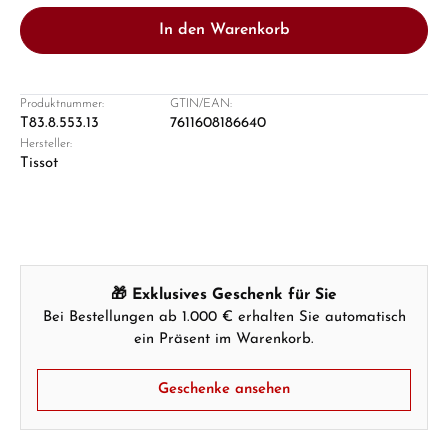
In den Warenkorb
Produktnummer:
GTIN/EAN:
T83.8.553.13
7611608186640
Hersteller:
Damon Reiners
Tissot
Fragen? Wir beraten Sie persönlich:
Mo–Fr: 10:00 – 17:00 - Sam: 10:00 - 14:00
Jetzt anrufen
🎁 Exklusives Geschenk für Sie
WhatsApp Chat
Bei Bestellungen ab 1.000 € erhalten Sie automatisch
ein Präsent im Warenkorb.
Geschenke ansehen
Ab 1.000 € Bestellwert erhalten Sie ein
Geschenk im Warenkorb.