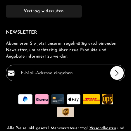
Vertrag widerrufen
NEWSLETTER
Abonnieren Sie jetzt unseren regelmäßig erscheinenden
Newsletter, um rechtzeitig über neue Produkte und
Angebote informiert zu werden.
E-Mail-Adresse*
Datenschutz
Die mit einem Stern (*) markierten Felder sind
Ich habe die
Datenschutzbestimmungen
zur Kenntnis
Pflichtfelder.
genommen und die
AGB
gelesen und bin mit ihnen
einverstanden.
*
Alle Preise inkl. gesetzl. Mehrwertsteuer zzgl.
Versandkosten
und