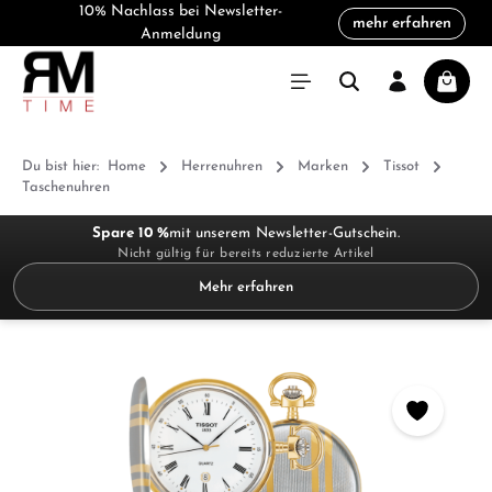
10% Nachlass bei Newsletter-
mehr erfahren
alt springen
Anmeldung
Warenk
Du bist hier:
Home
Herrenuhren
Marken
Tissot
Taschenuhren
Spare 10 %
mit unserem Newsletter-Gutschein.
Nicht gültig für bereits reduzierte Artikel
Mehr erfahren
Bildergalerie überspringen