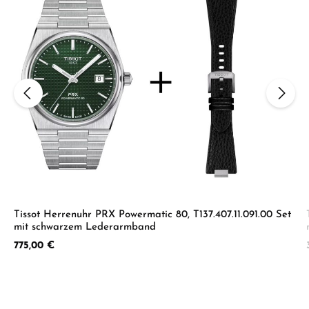
Tissot Herrenuhr PRX Powermatic 80, T137.407.11.091.00 Set
mit schwarzem Lederarmband
Regulärer Preis:
775,00 €