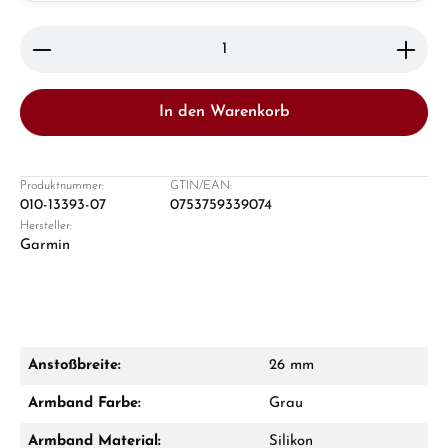
Ladengeschäft in Solingen
Produkt Anzahl: Gib den gewünschten Wert ein ode
In den Warenkorb
Produktnummer:
GTIN/EAN:
010-13393-07
0753759339074
Hersteller:
Damon Reiners
Garmin
Fragen? Wir beraten Sie persönlich:
Mo–Fr: 10:00 – 17:00 - Sam: 10:00 - 14:00
Jetzt anrufen
Anstoßbreite:
26 mm
WhatsApp Chat
Armband Farbe:
Grau
Armband Material:
Silikon