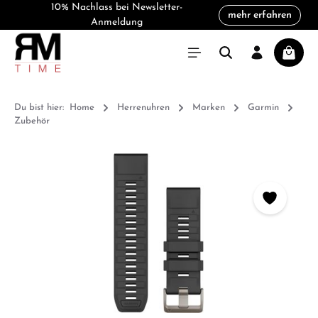
10% Nachlass bei Newsletter-
mehr erfahren
alt springen
Anmeldung
Warenk
Du bist hier:
Home
Herrenuhren
Marken
Garmin
Zubehör
Bildergalerie überspringen