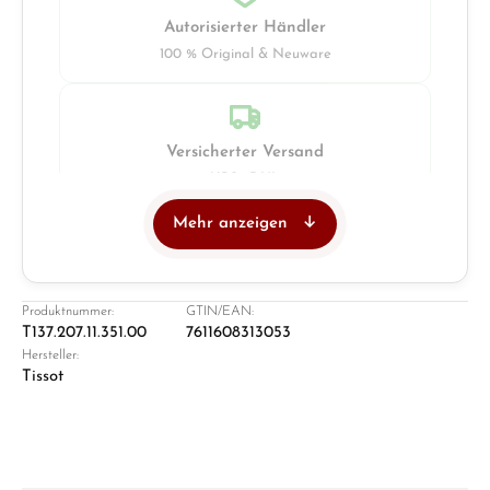
Autorisierter Händler
100 % Original & Neuware
Versicherter Versand
UPS · DHL
Mehr anzeigen
Juwelier
Ladengeschäft in Solingen
Produktnummer:
GTIN/EAN:
T137.207.11.351.00
7611608313053
Hersteller:
Tissot