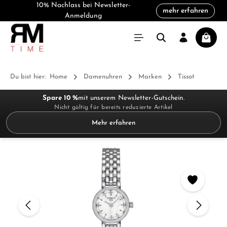
10% Nachlass bei Newsletter-
mehr erfahren
alt springen
Anmeldung
Warenk
Du bist hier:
Home
Damenuhren
Marken
Tissot
Spare 10 %
mit unserem Newsletter-Gutschein.
Nicht gültig für bereits reduzierte Artikel
Mehr erfahren
Bildergalerie überspringen