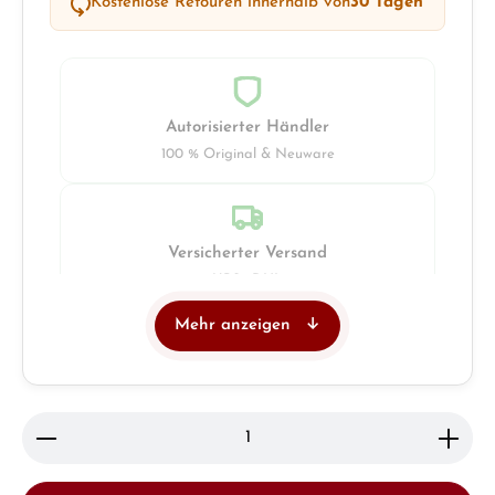
Kostenlose Retouren innerhalb von
30 Tagen
Autorisierter Händler
100 % Original & Neuware
Versicherter Versand
UPS · DHL
Mehr anzeigen
Juwelier
Ladengeschäft in Solingen
Produkt Anzahl: Gib den gewünschten Wert ein ode