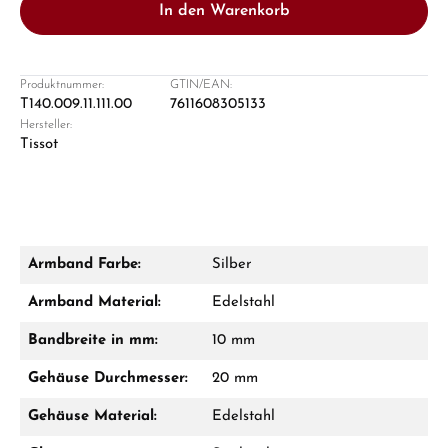
In den Warenkorb
Produktnummer:
GTIN/EAN:
T140.009.11.111.00
7611608305133
Hersteller:
Damon Reiners
Tissot
Fragen? Wir beraten Sie persönlich:
Mo–Fr: 10:00 – 17:00 - Sam: 10:00 - 14:00
Jetzt anrufen
Armband Farbe:
Silber
WhatsApp Chat
Armband Material:
Edelstahl
Bandbreite in mm:
10 mm
Gehäuse Durchmesser:
20 mm
Ab 1.000 € Bestellwert erhalten Sie ein
Geschenk im Warenkorb.
Gehäuse Material:
Edelstahl
GESCHENKE ANSEHEN