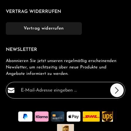
VERTRAG WIDERRUFEN
Vertrag widerrufen
NEWSLETTER
Abonnieren Sie jetzt unseren regelmäßig erscheinenden
Newsletter, um rechtzeitig über neue Produkte und
Angebote informiert zu werden.
E-Mail-Adresse*
Datenschutz
Die mit einem Stern (*) markierten Felder sind
Ich habe die
Datenschutzbestimmungen
zur Kenntnis
Pflichtfelder.
genommen und die
AGB
gelesen und bin mit ihnen
einverstanden.
*