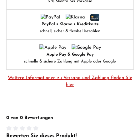
3 % Skonto bei Vorkasse
PayPal • Klarna • Kreditkarte
schnell, sicher & flexibel bezahlen
Apple Pay & Google Pay
schnelle & sichere Zahlung mit Apple oder Google
Weitere Informationen zu Versand und Zahlung finden Sie
hier
0 von 0 Bewertungen
Bewerten Sie dieses Produkt!
Durchschnittliche Bewertung von 0 von 5 Sternen