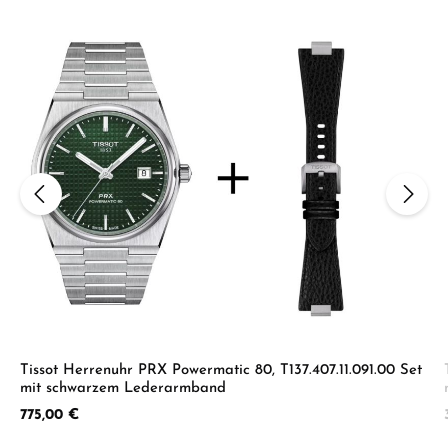
Tissot Herrenuhr PRX Powermatic 80, T137.407.11.091.00 Set
mit schwarzem Lederarmband
Regulärer Preis:
775,00 €