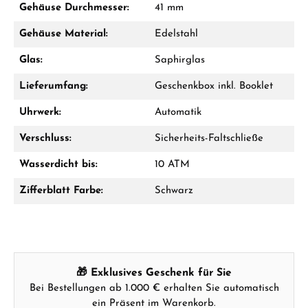
Gehäuse Durchmesser:
41 mm
Jetzt anrufen
Gehäuse Material:
Edelstahl
WhatsApp Chat
Glas:
Saphirglas
Lieferumfang:
Geschenkbox inkl. Booklet
Uhrwerk:
Automatik
Ab 1.000 € Bestellwert erhalten Sie ein
Geschenk im Warenkorb.
Verschluss:
Sicherheits-Faltschließe
GESCHENKE ANSEHEN
Wasserdicht bis:
10 ATM
Zifferblatt Farbe:
Schwarz
Hersteller- & Produktsicherheit
🎁 Exklusives Geschenk für Sie
Bei Bestellungen ab 1.000 € erhalten Sie automatisch
ein Präsent im Warenkorb.