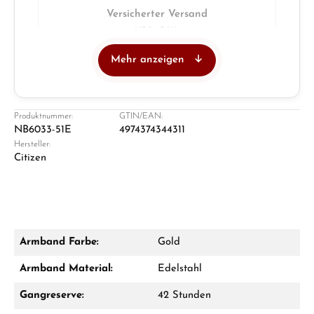
Versicherter Versand
UPS · DHL
Mehr anzeigen
Juwelier
Ladengeschäft in Solingen
Produktnummer:
GTIN/EAN:
NB6033-51E
4974374344311
Hersteller:
Citizen
Armband Farbe:
Gold
Damon Reiners
Armband Material:
Edelstahl
Fragen? Wir beraten Sie persönlich:
Gangreserve:
42 Stunden
Mo–Fr: 10:00 – 17:00 - Sam: 10:00 - 14:00