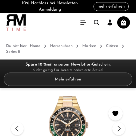
10% Nachlass bei Newsletter-
mehr erfahren
alt springen
Anmeldung
Warenk
Du bist hier:
Home
Herrenuhren
Marken
Citizen
Series 8
Spare 10 %
mit unserem Newsletter-Gutschein.
Nicht gültig für bereits reduzierte Artikel
Mehr erfahren
Bildergalerie überspringen