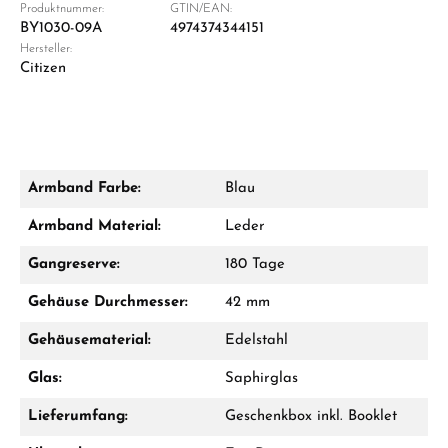
Produktnummer:
GTIN/EAN:
BY1030-09A
4974374344151
Hersteller:
Damon Reiners
Citizen
Fragen? Wir beraten Sie persönlich:
Mo–Fr: 10:00 – 17:00 - Sam: 10:00 - 14:00
Jetzt anrufen
Armband Farbe:
Blau
WhatsApp Chat
Armband Material:
Leder
Gangreserve:
180 Tage
Gehäuse Durchmesser:
42 mm
Ab 1.000 € Bestellwert erhalten Sie ein
Geschenk im Warenkorb.
Gehäusematerial:
Edelstahl
GESCHENKE ANSEHEN
Glas:
Saphirglas
Lieferumfang:
Geschenkbox inkl. Booklet