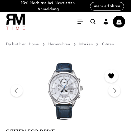
10% Nachlass bei Newsletter-
mehr erfahren
alt springen
Anmeldung
Warenk
Du bist hier:
Home
Herrenuhren
Marken
Citizen
Bildergalerie überspringen