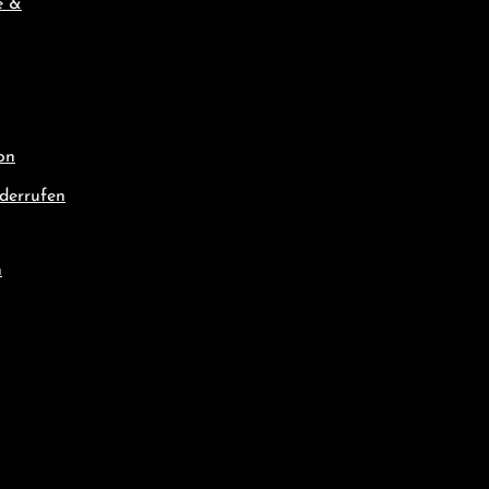
e &
on
derrufen
n