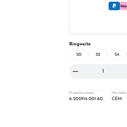
auswählen
Ringweite
50
52
54
Produkt Anzahl: Gi
Produktnummer:
Hersteller
6-205914-001-60
CEM