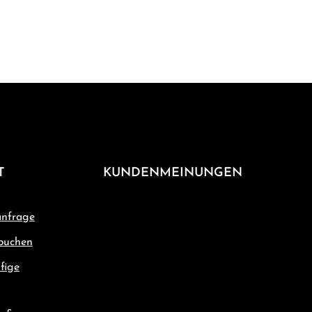
T
KUNDENMEINUNGEN
nfrage
buchen
fige