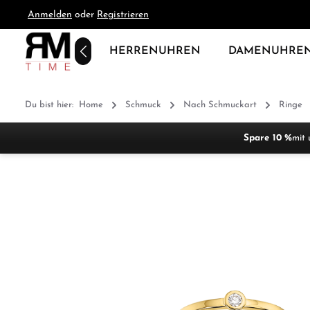
Anmelden
oder
Registrieren
springen
Zur Hauptnavigation springen
HOME
HERRENUHREN
DAMENUHRE
Du bist hier:
Home
Schmuck
Nach Schmuckart
Ringe
Spare 10 %
mit 
Bildergalerie überspringen