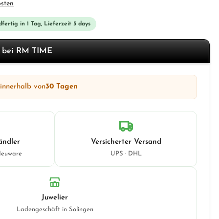
osten
fertig in 1 Tag, Lieferzeit 5 days
f bei RM TIME
 innerhalb von
30 Tagen
ändler
Versicherter Versand
Neuware
UPS · DHL
Juwelier
Ladengeschäft in Solingen