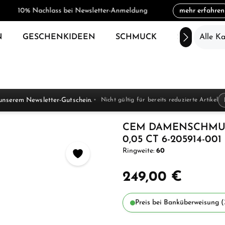
10% Nachlass bei Newsletter-Anmeldung
mehr erfahren
N
GESCHENKIDEEN
SCHMUCK
SALE
Alle K
unserem Newsletter-Gutschein.
Nicht gültig für bereits reduzierte Artikel
CEM DAMENSCHMU
0,05 CT 6-205914-001
Ringweite:
60
249,00 €
Preis bei Banküberweisung (