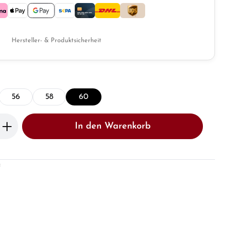
Hersteller- & Produktsicherheit
56
58
60
b den gewünschten Wert ein oder benutze 
In den Warenkorb
: