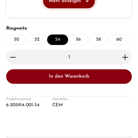
Mehr anzeigen
Juwelier
Ladengeschäft in Solingen
auswählen
Ringweite
50
52
54
56
58
60
Produkt Anzahl: Gib den gewünschten Wert ein ode
In den Warenkorb
Damon Reiners
Fragen? Wir beraten Sie persönlich:
Produktnummer:
Hersteller:
6-205914-001-54
CEM
Mo–Fr: 10:00 – 17:00 - Sam: 10:00 - 14:00
Jetzt anrufen
WhatsApp Chat