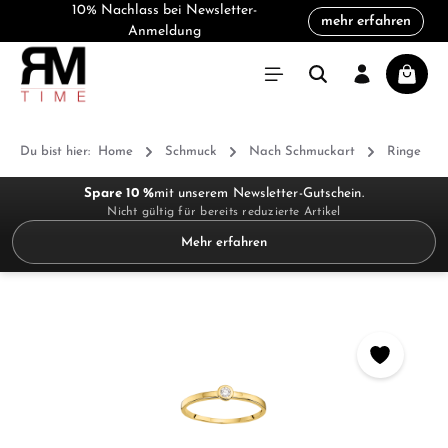
10% Nachlass bei Newsletter-
mehr erfahren
alt springen
Anmeldung
Warenk
Du bist hier:
Home
Schmuck
Nach Schmuckart
Ringe
Spare 10 %
mit unserem Newsletter-Gutschein.
Nicht gültig für bereits reduzierte Artikel
Mehr erfahren
Bildergalerie überspringen