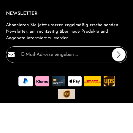
NEWSLETTER
Abonnieren Sie jetzt unseren regelmäßig erscheinenden
Newsletter, um rechtzeitig über neue Produkte und
Angebote informiert zu werden.
E-Mail-Adresse*
Datenschutz
Die mit einem Stern (*) markierten Felder sind
Ich habe die
Datenschutzbestimmungen
zur Kenntnis
Pflichtfelder.
genommen und die
AGB
gelesen und bin mit ihnen
einverstanden.
*
Alle Preise inkl. gesetzl. Mehrwertsteuer zzgl.
Versandkosten
und
ggf. Nachnahmegebühren, wenn nicht anders angegeben.
Angebotsanfrage
Beratung buchen
FAQ - Häufige Fragen