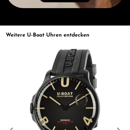
Produktgalerie überspringen
Weitere U-Boat Uhren entdecken