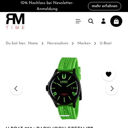
10% Nachlass bei Newsletter-
mehr erfahren
alt springen
Anmeldung
Warenk
Du bist hier:
Home
Herrenuhren
Marken
U-Boat
Bildergalerie überspringen