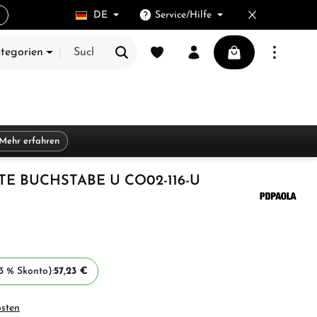
DE
Service/Hilfe
Du hast 0 Produkte auf dem Merkze
Warenkorb enthält
ategorien
Mehr erfahren
E BUCHSTABE U CO02-116-U
3 % Skonto):
57,23 €
osten