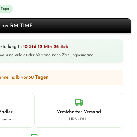
3 Tage
f bei RM TIME
10 Std 12 Min 26 Sek
stellung in
weisung erfolgt der Versand nach Zahlungseingang.
 innerhalb von
30 Tagen
ändler
Versicherter Versand
Neuware
UPS · DHL