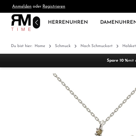
Anmelden
oder
Registrieren
springen
Zur Hauptnavigation springen
HOME
HERRENUHREN
DAMENUHRE
Du bist hier:
Home
Schmuck
Nach Schmuckart
Halsket
Spare 10 %
mit 
Bildergalerie überspringen