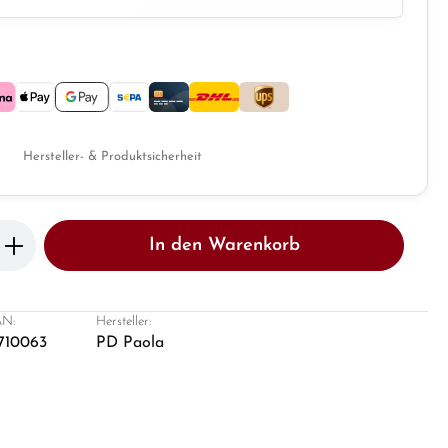
Hersteller- & Produktsicherheit
b den gewünschten Wert ein oder benutze 
In den Warenkorb
N:
Hersteller:
1710063
PD Paola