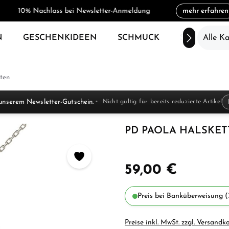
10% Nachlass bei Newsletter-Anmeldung
mehr erfahren
N
GESCHENKIDEEN
SCHMUCK
SALE
Alle K
ten
unserem Newsletter-Gutschein.
Nicht gültig für bereits reduzierte Artikel
PD PAOLA HALSKETT
59,00 €
Preis bei Banküberweisung (
Preise inkl. MwSt. zzgl. Versandk