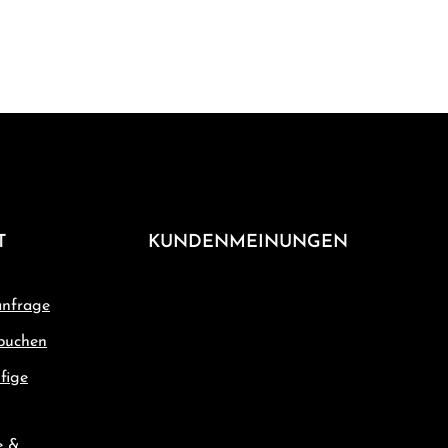
T
KUNDENMEINUNGEN
nfrage
buchen
fige
e &