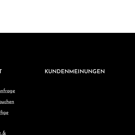
T
KUNDENMEINUNGEN
nfrage
buchen
fige
e &