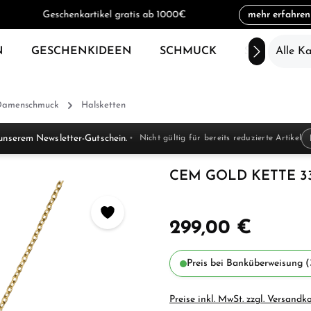
mehr erfahren
3% Skonto bei Zahlung per Vorkasse (Überweisung)
Geschenkartikel gratis ab 1000€
N
GESCHENKIDEEN
SCHMUCK
SALE
Alle K
Damenschmuck
Halsketten
unserem Newsletter-Gutschein.
Nicht gültig für bereits reduzierte Artikel
CEM GOLD KETTE 3
299,00 €
Preis bei Banküberweisung (
Preise inkl. MwSt. zzgl. Versandk