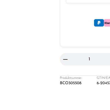
Produkt Anzahl: Gi
Produktnummer:
GTIN/EA
BCO305508
6-2045