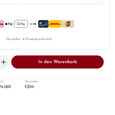
Hersteller- & Produktsicherheit
b den gewünschten Wert ein oder benutze 
In den Warenkorb
N:
Hersteller:
74-001
CEM