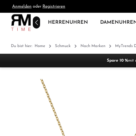
Anmelden
oder
Registrieren
springen
Zur Hauptnavigation springen
HOME
HERRENUHREN
DAMENUHRE
Du bist hier:
Home
Schmuck
Nach Marken
MyTrends 
Spare 10 %
mit 
Bildergalerie überspringen