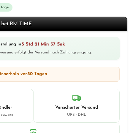
3 Tage
f bei RM TIME
5 Std 21 Min 35 Sek
stellung in
weisung erfolgt der Versand nach Zahlungseingang.
 innerhalb von
30 Tagen
ändler
Versicherter Versand
Neuware
UPS · DHL