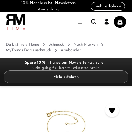
10% Nachlass bei Newsletter-
mehr erfahren
alt springen
Anmeldung
Warenk
Du bist hier:
Home
Schmuck
Nach Marken
MyTrends Damenschmuck
Armbänder
Spare 10 %
mit unserem Newsletter-Gutschein.
Nicht gültig für bereits reduzierte Artikel
Mehr erfahren
Bildergalerie überspringen