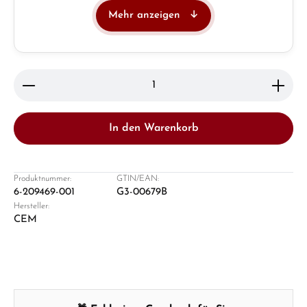
Mehr anzeigen
Juwelier
Ladengeschäft in Solingen
Produkt Anzahl: Gib den gewünschten Wert ein ode
In den Warenkorb
Produktnummer:
GTIN/EAN:
6-209469-001
G3-00679B
Hersteller:
Damon Reiners
CEM
Fragen? Wir beraten Sie persönlich:
Mo–Fr: 10:00 – 17:00 - Sam: 10:00 - 14:00
Jetzt anrufen