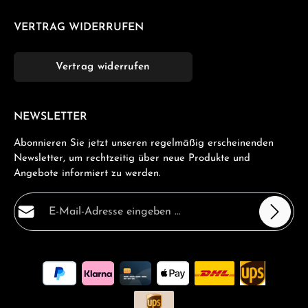
VERTRAG WIDERRUFEN
Vertrag widerrufen
NEWSLETTER
Abonnieren Sie jetzt unseren regelmäßig erscheinenden
Newsletter, um rechtzeitig über neue Produkte und
Angebote informiert zu werden.
E-Mail-Adresse*
Datenschutz
Die mit einem Stern (*) markierten Felder sind
Ich habe die
Datenschutzbestimmungen
zur Kenntnis
Pflichtfelder.
genommen und die
AGB
gelesen und bin mit ihnen
einverstanden.
*