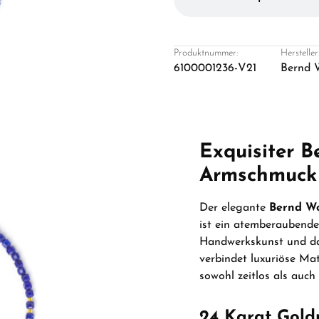
Produktnummer:
Hersteller
6100001236-V21
Bernd 
Exquisiter B
Armschmuck 
Der elegante
Bernd Wo
ist ein atemberaubende
Handwerkskunst und das
verbindet luxuriöse Ma
sowohl zeitlos als auch
24 Karat Goldp