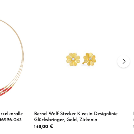
rzelkoralle
Bernd Wolf Stecker Kleesia Designlinie
136296-043
Glücksbringer, Gold, Zirkonia
Regulärer Preis:
148,00 €