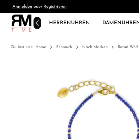
Anmelden
oder
Registrieren
springen
Zur Hauptnavigation springen
HOME
HERRENUHREN
DAMENUHRE
Du bist hier:
Home
Schmuck
Nach Marken
Bernd Wolf
Bildergalerie überspringen