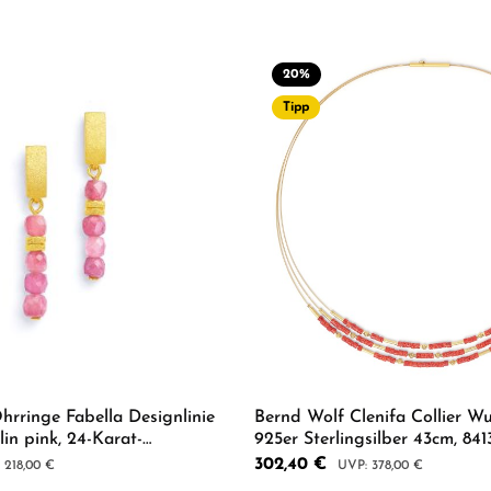
20
%
Tipp
rringe Fabella Designlinie
Bernd Wolf Clenifa Collier Wu
in pink, 24-Karat-
925er Sterlingsilber 43cm, 84
Verkaufspreis:
302,40 €
ärer Preis:
Regulärer Preis:
218,00 €
378,00 €