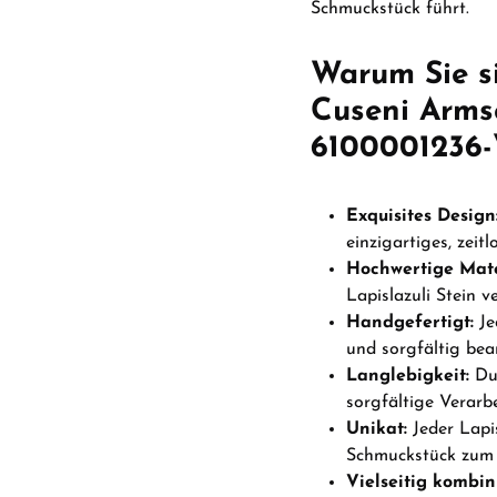
Schmuckstück führt.
Warum Sie s
Cuseni Arms
6100001236-V
Exquisites Design
einzigartiges, zeit
Hochwertige Mate
Lapislazuli Stein 
Handgefertigt:
Je
und sorgfältig bear
Langlebigkeit:
Dur
sorgfältige Verarb
Unikat:
Jeder Lapis
Schmuckstück zum 
Vielseitig kombin