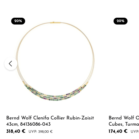
20
%
20
%
Bernd Wolf Clenifa Collier Rubin-Zoisit
Bernd Wolf Oh
43cm, 84136086-043
Cubes, Turmal
goldplattiert
Verkaufspreis:
318,40 €
Verkaufspreis:
174,40 €
Regulärer Preis:
Regul
398,00 €