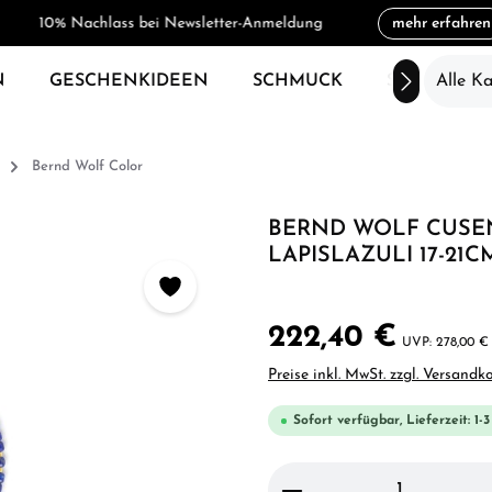
10% Nachlass bei Newsletter-Anmeldung
mehr erfahren
N
GESCHENKIDEEN
SCHMUCK
SALE
Alle K
Bernd Wolf Color
BERND WOLF CUSE
LAPISLAZULI 17-21CM
222,40 €
278,00 €
Preise inkl. MwSt. zzgl. Versandk
Sofort verfügbar, Lieferzeit: 1-
Produkt Anzahl: Gi