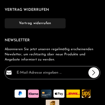
VERTRAG WIDERRUFEN
Vertrag widerrufen
NEWSLETTER
Abonnieren Sie jetzt unseren regelmäßig erscheinenden
Newsletter, um rechtzeitig über neue Produkte und
Angebote informiert zu werden.
E-Mail-Adresse*
Datenschutz
Die mit einem Stern (*) markierten Felder sind
Ich habe die
Datenschutzbestimmungen
zur Kenntnis
Pflichtfelder.
genommen und die
AGB
gelesen und bin mit ihnen
einverstanden.
*