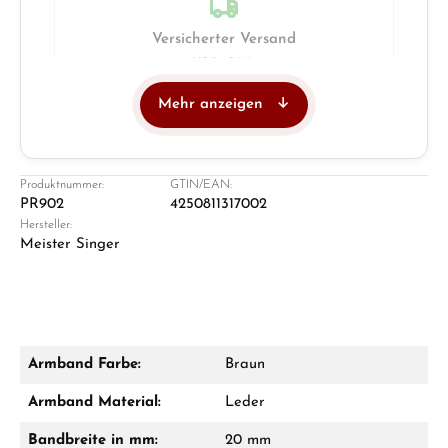
Versicherter Versand
UPS · DHL
Mehr anzeigen
Juwelier
Ladengeschäft in Solingen
Produktnummer:
GTIN/EAN:
PR902
4250811317002
Hersteller:
Meister Singer
Armband Farbe:
Braun
Damon Reiners
Armband Material:
Leder
Fragen? Wir beraten Sie persönlich:
Bandbreite in mm:
20 mm