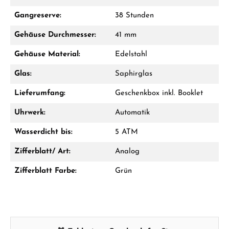
Mo–Fr: 10:00 – 17:00 - Sam: 10:00 - 14:00
Gangreserve:
38 Stunden
Jetzt anrufen
Gehäuse Durchmesser:
41 mm
WhatsApp Chat
Gehäuse Material:
Edelstahl
Glas:
Saphirglas
Lieferumfang:
Geschenkbox inkl. Booklet
Ab 1.000 € Bestellwert erhalten Sie ein
Geschenk im Warenkorb.
Uhrwerk:
Automatik
GESCHENKE ANSEHEN
Wasserdicht bis:
5 ATM
Zifferblatt/ Art:
Analog
Zifferblatt Farbe:
Grün
Hersteller- & Produktsicherheit