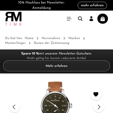
10% Nachlass bei Newsletter-
mehr erfahren
alt springen
Anmeldung
Warenk
Du bist hier:
Home
Herrenuhren
Marken
MeisterSinger
Ikonen der Zeitmessung
Spare 10 %
mit unserem Newsletter-Gutschein.
Nicht gültig für bereits reduzierte Artikel
Mehr erfahren
Bildergalerie überspringen