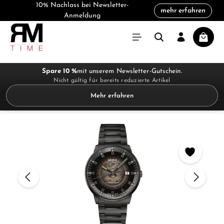
10% Nachlass bei Newsletter-
mehr erfahren
alt springen
Anmeldung
Warenk
Spare 10 %
mit unserem Newsletter-Gutschein.
Nicht gültig für bereits reduzierte Artikel
Mehr erfahren
Bildergalerie überspringen