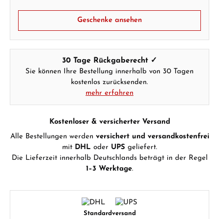
WhatsApp Chat
Geschenke ansehen
Ab 1.000 € Bestellwert erhalten Sie ein
30 Tage Rückgaberecht ✓
Geschenk im Warenkorb.
Sie können Ihre Bestellung innerhalb von 30 Tagen
GESCHENKE ANSEHEN
kostenlos zurücksenden.
mehr erfahren
Kostenloser & versicherter Versand
Alle Bestellungen werden
versichert und versandkostenfrei
mit
DHL
oder
UPS
geliefert.
Die Lieferzeit innerhalb Deutschlands beträgt in der Regel
Hersteller- & Produktsicherheit
1–3 Werktage
.
Standardversand