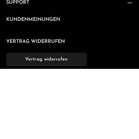
SUPPORT
KUNDENMEINUNGEN
VERTRAG WIDERRUFEN
Vertrag widerrufen
NEWSLETTER
Abonnieren Sie jetzt unseren regelmäßig erscheinenden
Newsletter, um rechtzeitig über neue Produkte und
Angebote informiert zu werden.
E-Mail-Adresse*