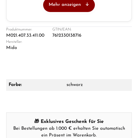
Mehr anzeigen
Juwelier
Ladengeschäft in Solingen
Produktnummer:
GTIN/EAN:
M021.407.33.411.00
7612330138716
Hersteller:
Mido
Farbe:
schwarz
Damon Reiners
Fragen? Wir beraten Sie persönlich:
Mo–Fr: 10:00 – 17:00 - Sam: 10:00 - 14:00
🎁 Exklusives Geschenk für Sie
Jetzt anrufen
Bei Bestellungen ab 1.000 € erhalten Sie automatisch
ein Präsent im Warenkorb.