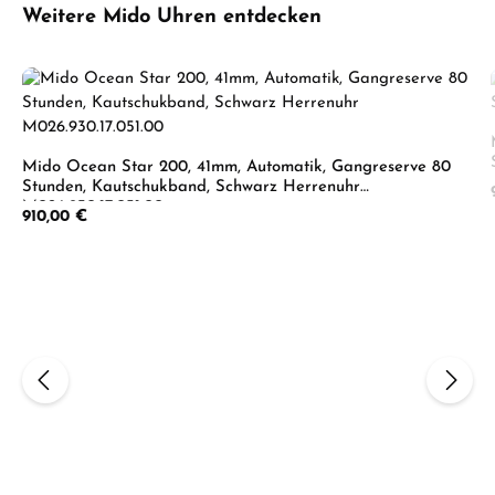
Produktgalerie überspringen
Weitere Mido Uhren entdecken
Mido Ocean Star 200, 41mm, Automatik, Gangreserve 80
Stunden, Kautschukband, Schwarz Herrenuhr
M026.930.17.051.00
Regulärer Preis:
910,00 €