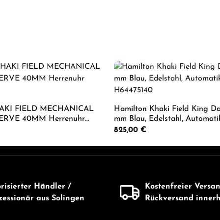
HAKI FIELD MECHANICAL
Hamilton Khaki Field King D
RVE 40MM Herrenuhr
mm Blau, Edelstahl, Automati
H64475140
Regulärer Preis:
825,00 €
Wert ein oder benutze die Schaltflächen 
 Anzahl: Gib den gewünschten Wert ein od
Produkt Anzahl: G
risierter Händler /
Kostenfreier Versa
essionär aus Solingen
Rückversand inner