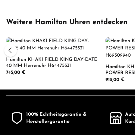
Produktgalerie überspringen
Weitere Hamilton Uhren entdecken
Hamilton KHAKI FIELD KING DAY-DATE
40 MM Herrenuhr H64475531
Hamilton K
Regulärer Preis:
745,00 €
POWER RESE
H69509940
Regulärer Preis:
915,00 €
Produkt Anzahl: Gib den gewünschten 
Produkt
100% Echtheitsgarantie &
Auto
Herstellergarantie
Konz