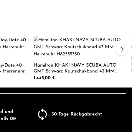
ay-Date 40
Hamilton KHAKI NAVY SCUBA AUTO
k Herrenuhr
GMT Schwarz Kautschukband 43 MM
Herrenuhr H82555330
Regulärer Preis:
1.445,00 €
um die Anzahl zu erhöhen oder zu reduzie
er benutze die Schaltflächen um die Anza
ib den gewünschten Wert ein oder benutze
Produkt Anzahl: Gib den gewü
nd und
30 Tage Rückgabrecht
halb DE