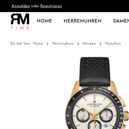
Anmelden
oder
Registrieren
springen
Zur Hauptnavigation springen
HOME
HERRENUHREN
DAME
Du bist hier:
Home
Herrenuhren
Marken
Hamilton
Bildergalerie überspringen