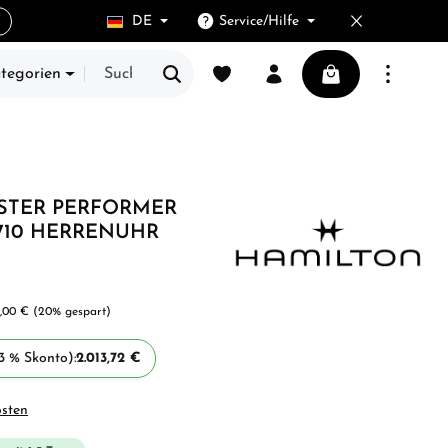
DE
Service/Hilfe
Du hast 0 Produkte auf dem Merkze
Warenkorb enthält
ategorien
E
STER PERFORMER
710 HERRENUHR
5,00 €
(20% gespart)
3 % Skonto):
2.013,72 €
osten