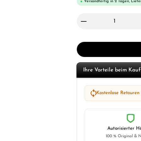
Versandfertig in 2 Tagen, Liefe
Produkt Anzahl: Gi
Ihre Vorteile beim Kau
Kostenlose Retouren
Autorisierter H
100 % Original & 