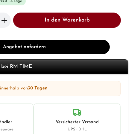
rzeit 1-3 Tage
b den gewünschten Wert ein oder benutze 
In den Warenkorb
Angebot anfordern
f bei RM TIME
 innerhalb von
30 Tagen
ändler
Versicherter Versand
Neuware
UPS · DHL