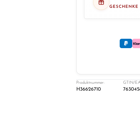
GESCHENKE
Produktnummer:
GTIN/EA
H36626710
763045