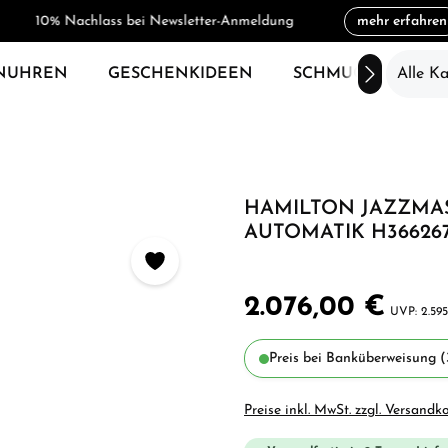
10% Nachlass bei Newsletter-Anmeldung
mehr erfahren
NUHREN
GESCHENKIDEEN
SCHMUCK
Alle K
SAL
HAMILTON JAZZMA
AUTOMATIK H36626
2.076,00 €
2.59
Preis bei Banküberweisung (
Preise inkl. MwSt. zzgl. Versandk