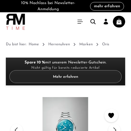
10% Nachlass bei Newsletter-
mehr erfahren
alt springen
Anmeldung
Warenk
Du bist hier:
Home
Herrenuhren
Marken
Oris
Spare 10 %
mit unserem Newsletter-Gutschein.
Nicht gültig für bereits reduzierte Artikel
Mehr erfahren
Bildergalerie überspringen