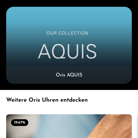
Kategoriegalerie überspringen
Oris AQUIS
Produktgalerie überspringen
Weitere Oris Uhren entdecken
19.67
%