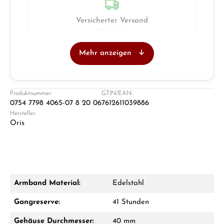
Versicherter Versand
UPS · DHL
Mehr anzeigen
Juwelier
Ladengeschäft in Solingen
Produktnummer:
GTIN/EAN:
0754 7798 4065-07 8 20 06
7612611039886
Hersteller:
Oris
Armband Material:
Edelstahl
Damon Reiners
Gangreserve:
41 Stunden
Fragen? Wir beraten Sie persönlich:
Gehäuse Durchmesser:
40 mm