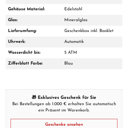
Mo–Fr: 10:00 – 17:00 - Sam: 10:00 - 14:00
Gehäuse Material:
Edelstahl
Jetzt anrufen
Glas:
Mineralglas
WhatsApp Chat
Lieferumfang:
Geschenkbox inkl. Booklet
Uhrwerk:
Automatik
Wasserdicht bis:
5 ATM
Ab 1.000 € Bestellwert erhalten Sie ein
Geschenk im Warenkorb.
Zifferblatt Farbe:
Blau
GESCHENKE ANSEHEN
🎁 Exklusives Geschenk für Sie
Bei Bestellungen ab 1.000 € erhalten Sie automatisch
ein Präsent im Warenkorb.
Hersteller- & Produktsicherheit
Geschenke ansehen