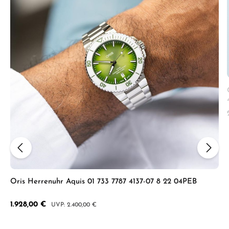
Oris Herrenuhr Aquis 01 733 7787 4137-07 8 22 04PEB
Verkaufspreis:
1.928,00 €
Regulärer Preis:
2.400,00 €