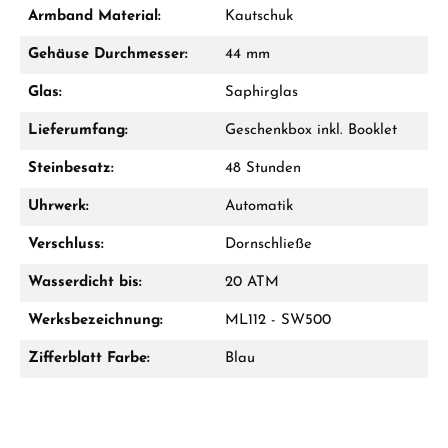
Damon Reiners
Armband Material:
Kautschuk
Fragen? Wir beraten Sie persönlich:
Gehäuse Durchmesser:
44 mm
Mo–Fr: 10:00 – 17:00 - Sam: 10:00 - 14:00
Glas:
Saphirglas
Jetzt anrufen
Lieferumfang:
Geschenkbox inkl. Booklet
WhatsApp Chat
Steinbesatz:
48 Stunden
Uhrwerk:
Automatik
Verschluss:
Dornschließe
Ab 1.000 € Bestellwert erhalten Sie ein
Geschenk im Warenkorb.
Wasserdicht bis:
20 ATM
GESCHENKE ANSEHEN
Werksbezeichnung:
ML112 - SW500
Zifferblatt Farbe:
Blau