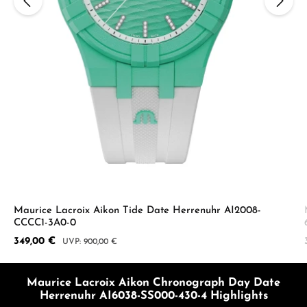
Maurice Lacroix Aikon Tide Date Herrenuhr AI2008-
CCCC1-3A0-0
Verkaufspreis:
349,00 €
Regulärer Preis:
900,00 €
Maurice Lacroix Aikon Chronograph Day Date
Herrenuhr AI6038-SS000-430-4 Highlights