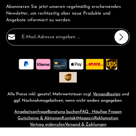
Abonnieren Sie jetzt unseren regelmäßig erscheinenden
Newsletter, um rechtzeitig über neue Produkte und
Angebote informiert zu werden.
E-Mail-Adresse*
Datenschutz
Die mit einem Stern (*) markierten Felder sind
Ich habe die
Datenschutzbestimmungen
zur Kenntnis
Pflichtfelder.
genommen und die
AGB
gelesen und bin mit ihnen
einverstanden.
*
Alle Preise inkl. gesetzl. Mehrwertsteuer zzgl.
Versandkosten
und
ggf. Nachnahmegebühren, wenn nicht anders angegeben.
Angebotsanfrage
Beratung buchen
FAQ - Häufige Fragen
Gutscheine & Aktionen
Kontakt
Magazin
Reklamation
Vertrag widerrufen
Versand & Zahlungen