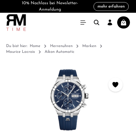
10% Nachlass bei Newsletter-
mehr erfahren
alt springen
Anmeldung
Warenk
Du bist hier:
Home
Herrenuhren
Marken
Maurice Lacroix
Aikon Automatic
Bildergalerie überspringen