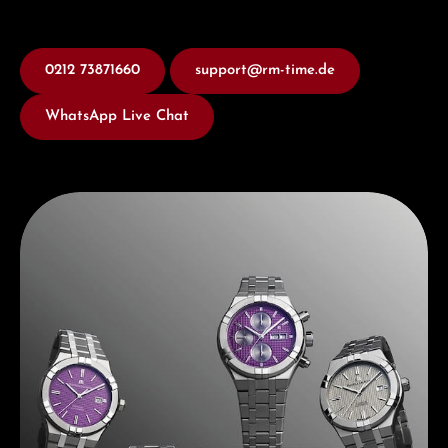
0212 73871660
support@rm-time.de
WhatsApp Live Chat
Entdecken Sie Maurice Lacroix