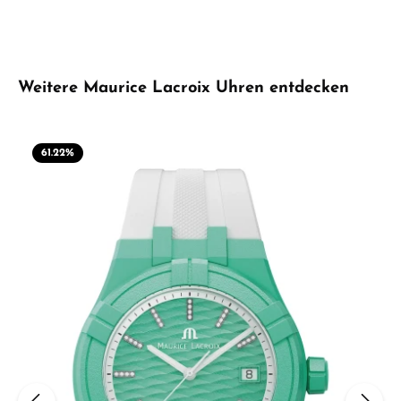
Produktgalerie überspringen
Weitere Maurice Lacroix Uhren entdecken
61.22
%