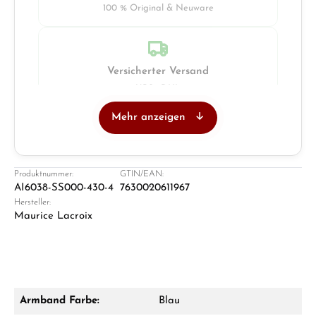
100 % Original & Neuware
Versicherter Versand
UPS · DHL
Mehr anzeigen
Juwelier
Ladengeschäft in Solingen
Produktnummer:
GTIN/EAN:
AI6038-SS000-430-4
7630020611967
Hersteller:
Maurice Lacroix
Armband Farbe:
Blau