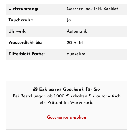
Fragen? Wir beraten Sie persönlich:
Lieferumfang:
Geschenkbox inkl. Booklet
Mo–Fr: 10:00 – 17:00 - Sam: 10:00 - 14:00
Taucheruhr:
Ja
Jetzt anrufen
Uhrwerk:
Automatik
WhatsApp Chat
Wasserdicht bis:
20 ATM
Zifferblatt Farbe:
dunkelrot
Ab 1.000 € Bestellwert erhalten Sie ein
Geschenk im Warenkorb.
GESCHENKE ANSEHEN
🎁 Exklusives Geschenk für Sie
Bei Bestellungen ab 1.000 € erhalten Sie automatisch
ein Präsent im Warenkorb.
Geschenke ansehen