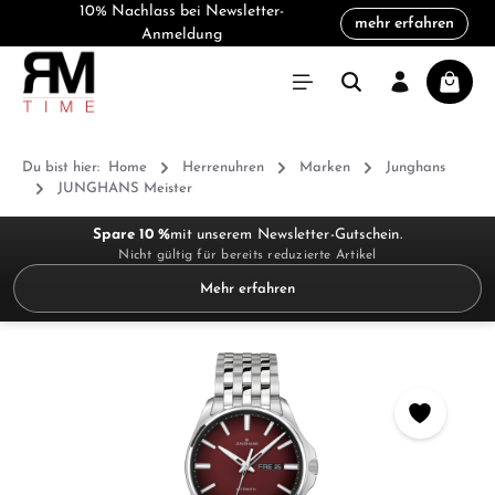
10% Nachlass bei Newsletter-
mehr erfahren
alt springen
Anmeldung
Warenk
Du bist hier:
Home
Herrenuhren
Marken
Junghans
JUNGHANS Meister
Spare 10 %
mit unserem Newsletter-Gutschein.
Nicht gültig für bereits reduzierte Artikel
Mehr erfahren
Bildergalerie überspringen