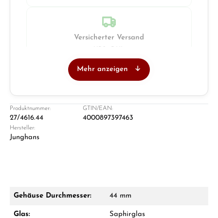
Versicherter Versand
UPS · DHL
Mehr anzeigen
Juwelier
Ladengeschäft in Solingen
Produktnummer:
GTIN/EAN:
27/4616.44
4000897397463
Hersteller:
Junghans
Gehäuse Durchmesser:
44 mm
Damon Reiners
Glas:
Saphirglas