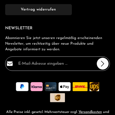
Vertrag widerrufen
NEWSLETTER
Abonnieren Sie jetzt unseren regelmäßig erscheinenden
Newsletter, um rechtzeitig über neue Produkte und
Angebote informiert zu werden.
E-Mail-Adresse*
Datenschutz
Die mit einem Stern (*) markierten Felder sind
Ich habe die
Datenschutzbestimmungen
zur Kenntnis
Pflichtfelder.
genommen und die
AGB
gelesen und bin mit ihnen
einverstanden.
*
Alle Preise inkl. gesetzl. Mehrwertsteuer zzgl.
Versandkosten
und