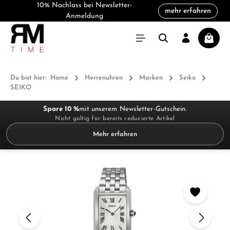
10% Nachlass bei Newsletter-
mehr erfahren
alt springen
Anmeldung
Warenk
Du bist hier:
Home
Herrenuhren
Marken
Seiko
SEIKO
Spare 10 %
mit unserem Newsletter-Gutschein.
Nicht gültig für bereits reduzierte Artikel
Mehr erfahren
Bildergalerie überspringen