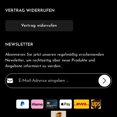
VERTRAG WIDERRUFEN
Vertrag widerrufen
NEWSLETTER
Abonnieren Sie jetzt unseren regelmäßig erscheinenden
Newsletter, um rechtzeitig über neue Produkte und
Angebote informiert zu werden.
E-Mail-Adresse*
Datenschutz
Die mit einem Stern (*) markierten Felder sind
Ich habe die
Datenschutzbestimmungen
zur Kenntnis
Pflichtfelder.
genommen und die
AGB
gelesen und bin mit ihnen
einverstanden.
*