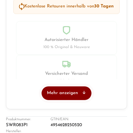
Kostenlose Retouren innerhalb von
30 Tagen
Autorisierter Händler
100 % Original & Neuware
Versicherter Versand
UPS · DHL
Mehr anzeigen
Juwelier
Ladengeschäft in Solingen
Produktnummer:
GTIN/EAN:
SWR083P1
4954628250520
Hersteller: