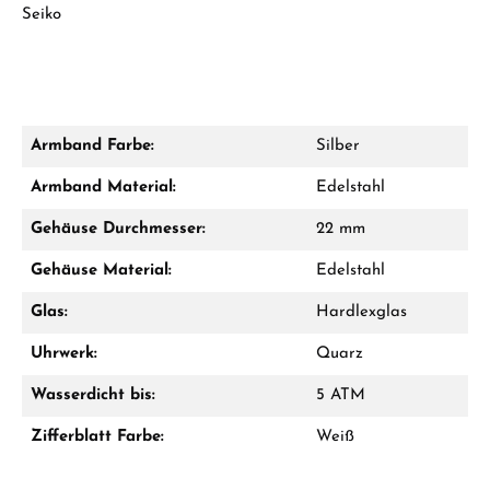
Seiko
Armband Farbe:
Silber
Damon Reiners
Armband Material:
Edelstahl
Fragen? Wir beraten Sie persönlich:
Gehäuse Durchmesser:
22 mm
Mo–Fr: 10:00 – 17:00 - Sam: 10:00 - 14:00
Gehäuse Material:
Edelstahl
Jetzt anrufen
Glas:
Hardlexglas
WhatsApp Chat
Uhrwerk:
Quarz
Wasserdicht bis:
5 ATM
Zifferblatt Farbe:
Weiß
Ab 1.000 € Bestellwert erhalten Sie ein
Geschenk im Warenkorb.