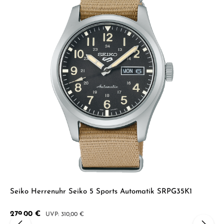
Durchschnittliche B
Seiko Herrenuhr Seiko 5 Sports Automatik SRPG35K1
Verkaufspreis:
279,00 €
Regulärer Preis:
310,00 €