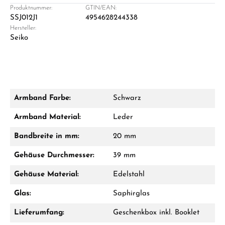
Ladengeschäft in Solingen
Produktnummer:
GTIN/EAN:
SSJ012J1
4954628244338
Hersteller:
Seiko
Armband Farbe:
Schwarz
Damon Reiners
Armband Material:
Leder
Fragen? Wir beraten Sie persönlich:
Bandbreite in mm:
20 mm
Mo–Fr: 10:00 – 17:00 - Sam: 10:00 - 14:00
Gehäuse Durchmesser:
39 mm
Jetzt anrufen
Gehäuse Material:
Edelstahl
WhatsApp Chat
Glas:
Saphirglas
Lieferumfang:
Geschenkbox inkl. Booklet