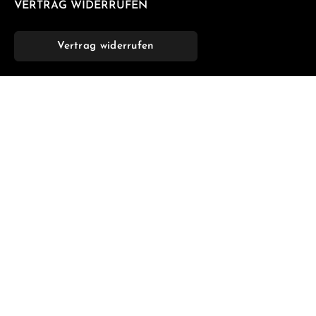
VERTRAG WIDERRUFEN
Vertrag widerrufen
NEWSLETTER
Abonnieren Sie jetzt unseren regelmäßig erscheinenden
Newsletter, um rechtzeitig über neue Produkte und
Angebote informiert zu werden.
E-Mail-Adresse*
Datenschutz
Die mit einem Stern (*) markierten Felder sind
Ich habe die
Datenschutzbestimmungen
zur Kenntnis
Pflichtfelder.
genommen und die
AGB
gelesen und bin mit ihnen
einverstanden.
*