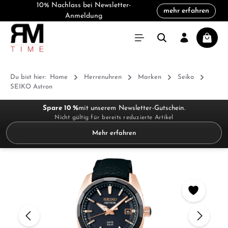
10% Nachlass bei Newsletter-
mehr erfahren
alt springen
Anmeldung
Warenk
Du bist hier:
Home
Herrenuhren
Marken
Seiko
SEIKO Astron
Spare 10 %
mit unserem Newsletter-Gutschein.
Nicht gültig für bereits reduzierte Artikel
Mehr erfahren
Bildergalerie überspringen